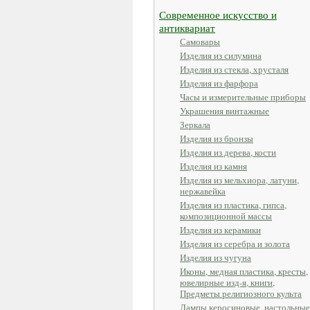
Современное искусство и
антиквариат
Самовары
Изделия из силумина
Изделия из стекла, хрусталя
Изделия из фарфора
Часы и измерительные приборы
Украшения винтажные
Зеркала
Изделия из бронзы
Изделия из дерева, кости
Изделия из камня
Изделия из мельхиора, латуни,
нержавейка
Изделия из пластика, гипса,
композиционной массы
Изделия из керамики
Изделия из серебра и золота
Изделия из чугуна
Иконы, медная пластика, кресты,
ювелирные изд-я, книги,
Предметы религиозного культа
Лампы керосиновые, настольные