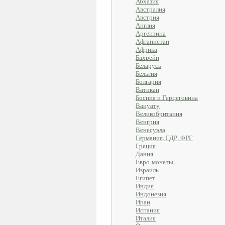
Абхазия
Австралия
Австрия
Англия
Аргентина
Афганистан
Африка
Бахрейн
Беларусь
Бельгия
Болгария
Ватикан
Босния и Герцеговина
Вануату
Великобритания
Венгрия
Венесуэла
Германия, ГДР, ФРГ
Греция
Дания
Евро-монеты
Израиль
Египет
Индия
Индонезия
Иран
Испания
Италия