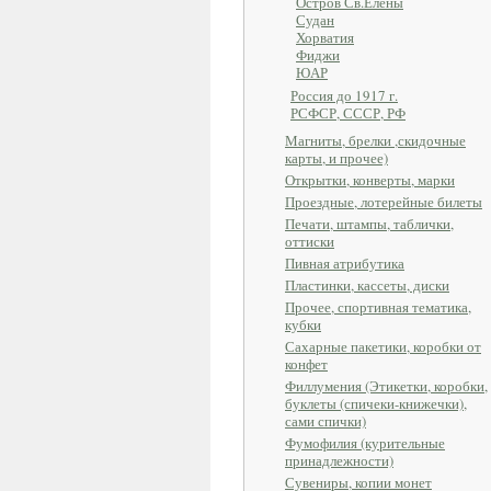
Остров Св.Елены
Судан
Хорватия
Фиджи
ЮАР
Россия до 1917 г.
РСФСР, СССР, РФ
Магниты, брелки ,скидочные
карты, и прочее)
Открытки, конверты, марки
Проездные, лотерейные билеты
Печати, штампы, таблички,
оттиски
Пивная атрибутика
Пластинки, кассеты, диски
Прочее, спортивная тематика,
кубки
Сахарные пакетики, коробки от
конфет
Филлумения (Этикетки, коробки,
буклеты (спичеки-книжечки),
сами спички)
Фумофилия (курительные
принадлежности)
Сувениры, копии монет