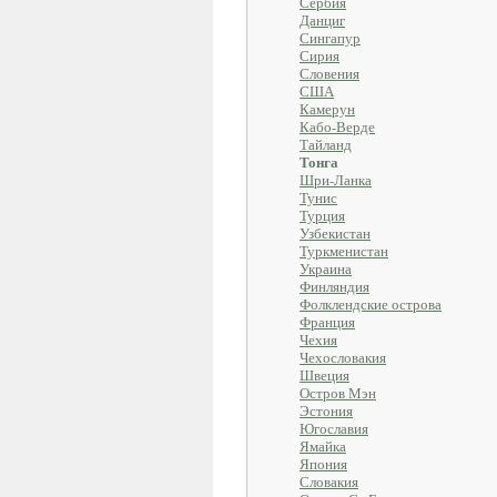
Сербия
Данциг
Сингапур
Сирия
Словения
США
Камерун
Кабо-Верде
Тайланд
Тонга
Шри-Ланка
Тунис
Турция
Узбекистан
Туркменистан
Украина
Финляндия
Фолклендские острова
Франция
Чехия
Чехословакия
Швеция
Остров Мэн
Эстония
Югославия
Ямайка
Япония
Словакия