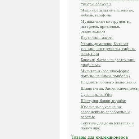
фонари, абажуры
Машинки печатные, швейные,
мебель, телефоны
Музыкальные инструменты,
патефоны, приемники,
радиотехника
Картинная галерея
Утварь домашняя, Бытовая
техника, инструменты, сифоны,
весы, гири
Бинокли, Фото и видеотехника,
диафильмы
Милитария (военное-форма,
погоны, нашивки, приборы)
Предметы личного пользования
Шпингалеты, Замки, ключи, весы
Сувениры из Уфы
Шкатулки, банки, коробки
Ювелирные украшения,
современные, серебряные и
золотые
Текстиль для дома (скатерти и
полотенца)
Товары для коллекционеров