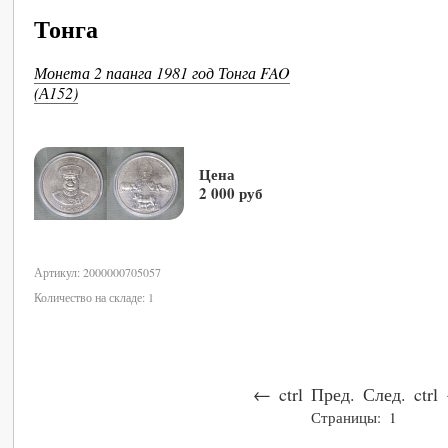
Тонга
Монета 2 паанга 1981 год Тонга FAO
(А152)
Цена
2 000 руб
В корзину
Артикул: 2000000705057
Количество на складе: 1
←
ctrl
Пред.
След.
ctrl
Страницы:
1