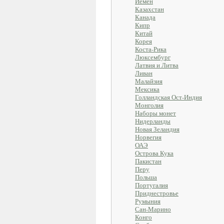
Йемен
Казахстан
Канада
Кипр
Китай
Корея
Коста-Рика
Люксембург
Латвия и Литва
Ливан
Малайзия
Мексика
Голландская Ост-Индия
Монголия
Наборы монет
Нидерланды
Новая Зеландия
Норвегия
ОАЭ
Острова Кука
Пакистан
Перу
Польша
Португалия
Приднестровье
Румыния
Сан-Марино
Конго