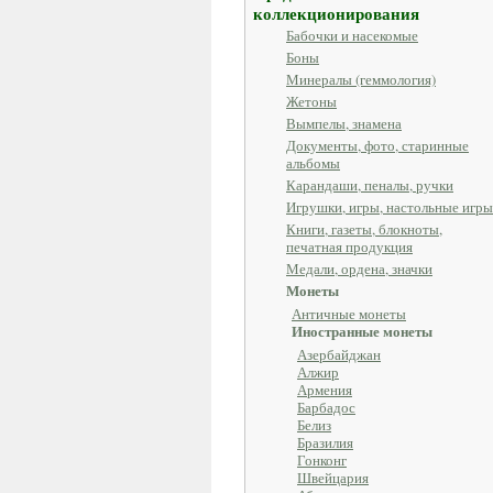
коллекционирования
Бабочки и насекомые
Боны
Минералы (геммология)
Жетоны
Вымпелы, знамена
Документы, фото, старинные
альбомы
Карандаши, пеналы, ручки
Игрушки, игры, настольные игры
Книги, газеты, блокноты,
печатная продукция
Медали, ордена, значки
Монеты
Античные монеты
Иностранные монеты
Азербайджан
Алжир
Армения
Барбадос
Белиз
Бразилия
Гонконг
Швейцария