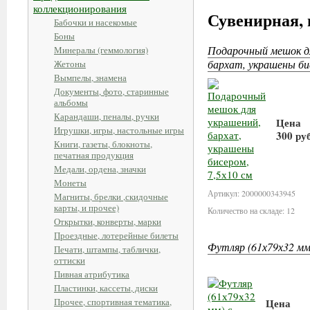
коллекционирования
Сувенирная, 
Бабочки и насекомые
Боны
Подарочный мешок д
Минералы (геммология)
бархат, украшены бис
Жетоны
Вымпелы, знамена
Документы, фото, старинные
альбомы
Карандаши, пеналы, ручки
Цена
Игрушки, игры, настольные игры
300 ру
Книги, газеты, блокноты,
печатная продукция
В ко
Медали, ордена, значки
Монеты
Артикул: 2000000343945
Магниты, брелки ,скидочные
карты, и прочее)
Количество на складе: 12
Открытки, конверты, марки
Проездные, лотерейные билеты
Футляр (61х79х32 мм)
Печати, штампы, таблички,
оттиски
Пивная атрибутика
Пластинки, кассеты, диски
Прочее, спортивная тематика,
Цена