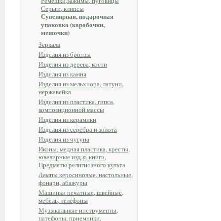
Ремешки,зажимы, пуговицы
Серьги, клипсы
Сувенирная, подарочная
упаковка (коробочки,
мешочки)
Зеркала
Изделия из бронзы
Изделия из дерева, кости
Изделия из камня
Изделия из мельхиора, латуни,
нержавейка
Изделия из пластика, гипса,
композиционной массы
Изделия из керамики
Изделия из серебра и золота
Изделия из чугуна
Иконы, медная пластика, кресты,
ювелирные изд-я, книги,
Предметы религиозного культа
Лампы керосиновые, настольные,
фонари, абажуры
Машинки печатные, швейные,
мебель, телефоны
Музыкальные инструменты,
патефоны, приемники,