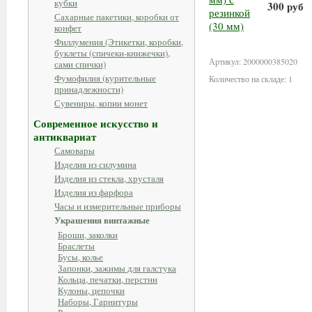
кубки
300 руб
Сахарные пакетики, коробки от
конфет
В корз
Филлумения (Этикетки, коробки,
буклеты (спичеки-книжечки),
Артикул: 2000000385020
сами спички)
Фумофилия (курительные
Количество на складе: 1
принадлежности)
Сувениры, копии монет
Современное искусство и
антиквариат
Самовары
Изделия из силумина
Изделия из стекла, хрусталя
Изделия из фарфора
Часы и измерительные приборы
Украшения винтажные
Броши, заколки
Браслеты
Бусы, колье
Запонки, зажимы для галстука
Кольца, печатки, перстни
Кулоны, цепочки
Наборы, Гарнитуры