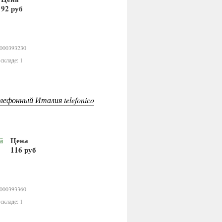
92 руб
В корзину
0000393230
складе: 1
ефонный Италия telefonico
Цена
116 руб
В корзину
0000393360
складе: 1