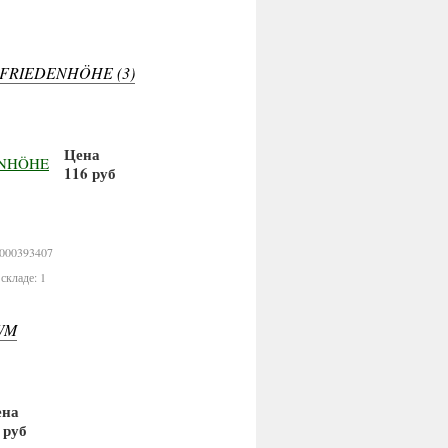
FRIEDENHÖHE (3)
Цена
116 руб
В корзину
0000393407
складе: 1
WM
ена
 руб