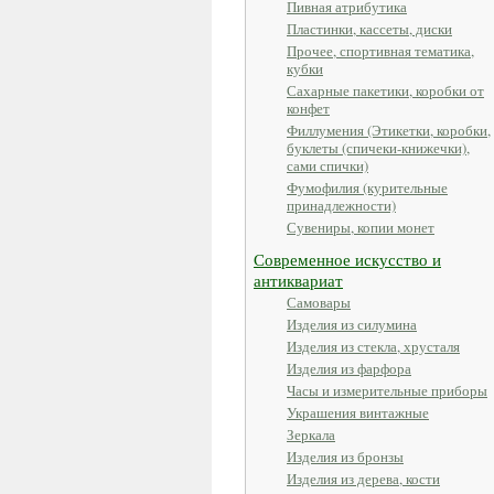
Пивная атрибутика
Пластинки, кассеты, диски
Прочее, спортивная тематика,
кубки
Сахарные пакетики, коробки от
конфет
Филлумения (Этикетки, коробки,
буклеты (спичеки-книжечки),
сами спички)
Фумофилия (курительные
принадлежности)
Сувениры, копии монет
Современное искусство и
антиквариат
Самовары
Изделия из силумина
Изделия из стекла, хрусталя
Изделия из фарфора
Часы и измерительные приборы
Украшения винтажные
Зеркала
Изделия из бронзы
Изделия из дерева, кости