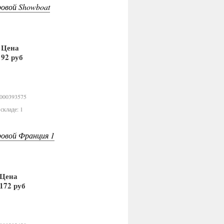
овой Showboat
Цена
92 руб
В корзину
0000393575
складе: 1
овой Франция 1
Цена
172 руб
В корзину