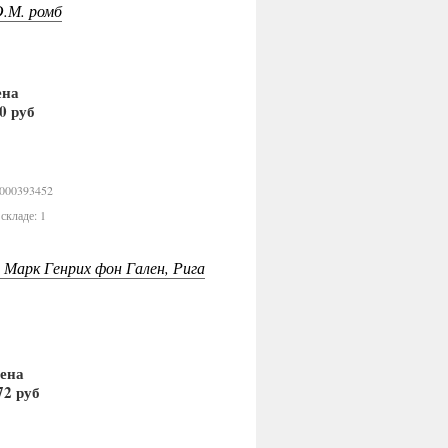
.М. ромб
ена
0 руб
В корзину
0000393452
складе: 1
 Марк Генрих фон Гален, Рига
ена
72 руб
В корзину