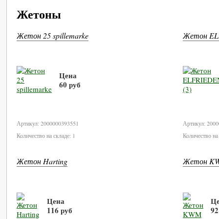
Жетоны
Жетон 25 spillemarke
Жетон EL
Цена
60 руб
В корзину
Артикул: 2000000393551
Артикул: 200
Количество на складе: 1
Количество на 
Жетон Harting
Жетон K
Цена
Ц
116 руб
92