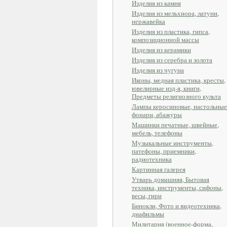
Изделия из камня
Изделия из мельхиора, латуни,
нержавейка
Изделия из пластика, гипса,
композиционной массы
Изделия из керамики
Изделия из серебра и золота
Изделия из чугуна
Иконы, медная пластика, кресты,
ювелирные изд-я, книги,
Предметы религиозного культа
Лампы керосиновые, настольные
фонари, абажуры
Машинки печатные, швейные,
мебель, телефоны
Музыкальные инструменты,
патефоны, приемники,
радиотехника
Картинная галерея
Утварь домашняя, Бытовая
техника, инструменты, сифоны,
весы, гири
Бинокли, Фото и видеотехника,
диафильмы
Милитария (военное-форма,