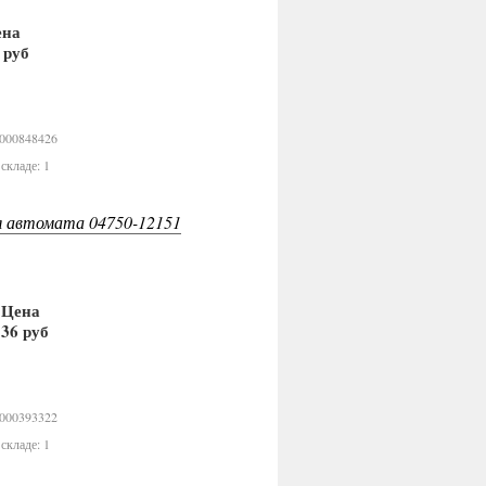
ена
 руб
В корзину
0000848426
складе: 1
 автомата 04750-12151
Цена
36 руб
В корзину
0000393322
складе: 1