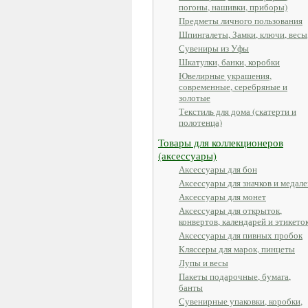
погоны, нашивки, приборы)
Предметы личного пользования
Шпингалеты, Замки, ключи, весы
Сувениры из Уфы
Шкатулки, банки, коробки
Ювелирные украшения,
современные, серебряные и
золотые
Текстиль для дома (скатерти и
полотенца)
Товары для коллекционеров
(аксессуары)
Аксессуары для бон
Аксессуары для значков и медале
Аксессуары для монет
Аксессуары для открыток,
конвертов, календарей и этикето
Аксессуары для пивных пробок
Кляссеры для марок, пинцеты
Лупы и весы
Пакеты подарочные, бумага,
банты
Сувенирные упаковки, коробки,