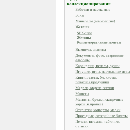
коллекционирования
Бабочки и насекомые
Боны
Минералы (геммология)
Жетоны
SEX-eвро
Жетоны
Коммеморативные монеты
Вымпелы, знамена
Документы, фото, старинные
альбомы
Карандаши, пеналы, ручки
Игрушки, игры, настольные игры
Книги, газеты, блокноты,
печатная продукция
Медали, ордена, значки
Монеты
Магниты, брелки ,скидочные
карты, и прочее)
Открытки, конверты, марки
Проездные, лотерейные билеты
Печати, штампы, таблички,
оттиски