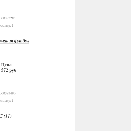
В корзину
0000393285
складе: 1
рмания футбол
Цена
572 руб
В корзину
0000393490
складе: 1
 (11)