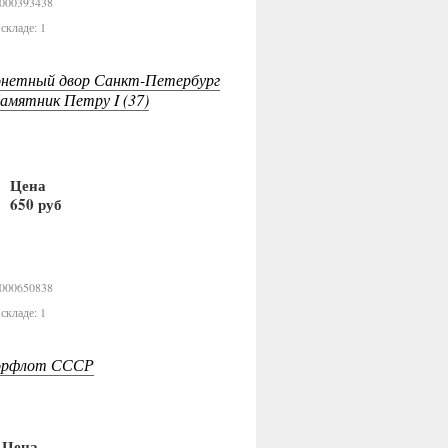
0000393438
складе: 1
нетный двор Санкт-Петербург
Памятник Петру I (37)
Цена
650 руб
В корзину
0000650838
складе: 1
орфлот СССР
Цена