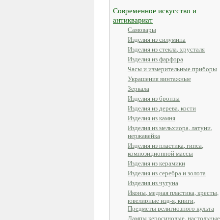
Современное искусство и
антиквариат
Самовары
Изделия из силумина
Изделия из стекла, хрусталя
Изделия из фарфора
Часы и измерительные приборы
Украшения винтажные
Зеркала
Изделия из бронзы
Изделия из дерева, кости
Изделия из камня
Изделия из мельхиора, латуни,
нержавейка
Изделия из пластика, гипса,
композиционной массы
Изделия из керамики
Изделия из серебра и золота
Изделия из чугуна
Иконы, медная пластика, кресты,
ювелирные изд-я, книги,
Предметы религиозного культа
Лампы керосиновые, настольные