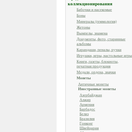
коллекционирования
Бабочки и насекомые
Боны
Минералы (геммология)
Жетоны
Вымпелы, знамена
Документы, фото, старинные
альбомы
Карандаши, пеналы, ручки
Игрушки, игры, настольные игры
Книги, газеты, блокноты,
печатная продукция
Медали, ордена, значки
Монеты
Античные монеты
Иностранные монеты
Азербайджан
Алжир
Армения
Барбадос
Белиз
Бразилия
Гонконг
Швейцария