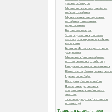
фонари, абажуры
Машинки печатные, швейные,
мебель, телефоны
Музыкальные инструменты,
патефоны, приемники,
радиотехника
Картинная галерея
Утварь домашняя, Бытовая
техника, инструменты, сифоны,
весы, гири
Бинокли, Фото и видеотехника,
диафильмы
Милитария (военное-форма,
погоны, нашивки, приборы)
Предметы личного пользования
Шпингалеты, Замки, ключи, весы
Сувениры из Уфы
Шкатулки, банки, коробки
Ювелирные украшения,
современные, серебряные и
золотые
Текстиль для дома (скатерти и
полотенца)
Товары для коллекционеров