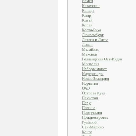
Йемен
Казахстан
Канада
Кипр
Китай
Корея
Коста-Рика
Люксембург
Латвия и Литва
Ливан
Малайзия
Мексика
Голландская Ост-Индия
Монголия
Наборы монет
Нидерланды
Новая Зеландия
Норвегия
ОАЭ
Острова Кука
Пакистан
Перу
Польша
Португалия
Приднестровье
Румыния
Сан-Марино
Конго