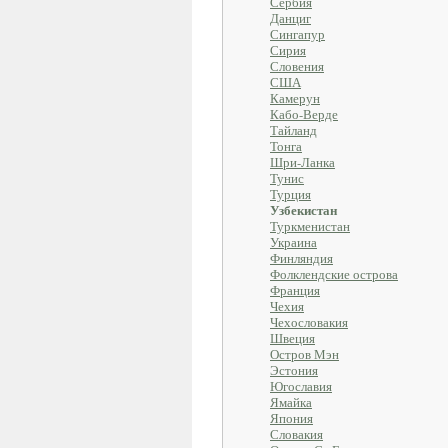
Сербия
Данциг
Сингапур
Сирия
Словения
США
Камерун
Кабо-Верде
Тайланд
Тонга
Шри-Ланка
Тунис
Турция
Узбекистан
Туркменистан
Украина
Финляндия
Фолклендские острова
Франция
Чехия
Чехословакия
Швеция
Остров Мэн
Эстония
Югославия
Ямайка
Япония
Словакия