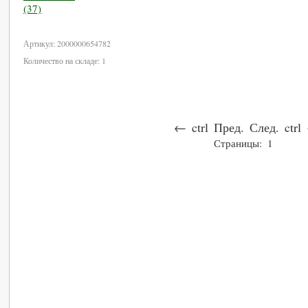
В корзину
Артикул: 2000000654782
Количество на складе: 1
←
ctrl
Пред.
След.
ctrl
Страницы:
1