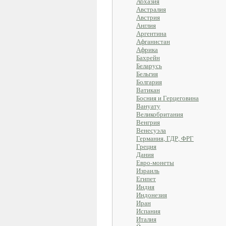
Абхазия
Австралия
Австрия
Англия
Аргентина
Афганистан
Африка
Бахрейн
Беларусь
Бельгия
Болгария
Ватикан
Босния и Герцеговина
Вануату
Великобритания
Венгрия
Венесуэла
Германия, ГДР, ФРГ
Греция
Дания
Евро-монеты
Израиль
Египет
Индия
Индонезия
Иран
Испания
Италия