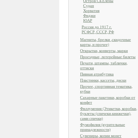
Остров Св.Елены
Судан
Хорватия
Фиджи
ЮАР
Россия до 1917 г.
РСФСР, СССР, РФ
Магниты, брелки ,скидочные
карты, и прочее)
Открытки, конверты, марки
Проездные, лотерейные билеты
Печати, штампы, таблички,
оттиски
Пивная атрибутика
Пластинки, кассеты, диски
Прочее, спортивная тематика,
кубки
Сахарные пакетики, коробки от
конфет
Филлумения (Этикетки, коробки,
буклеты (спичеки-книжечки),
сами спички)
Фумофилия (курительные
принадлежности)
Сувениры, копии монет