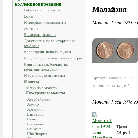
коллекционирования
Малайзия
Бабочки и насекомые
Боны
Монета 1 сен 1991 го
Минералы (геммология)
Жетоны
Вымпелы, знамена
Документы, фото, старинные
альбомы
Карандаши, пеналы, ручки
Игрушки, игры, настольные игры
Книги, газеты, блокноты,
печатная продукция
Медали, ордена, значки
Артикул: 2000000827179
Монеты
Количество на складе: 2
Античные монеты
Иностранные монеты
Азербайджан
Монета 1 сен 1998 го
Алжир
Армения
Барбадос
Белиз
Бразилия
Цена
Гонконг
25 руб
Швейцария