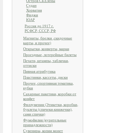
Остров Св.Елены
Судан
Хорватия
Фиджи
ЮАР
Россия до 1917 г.
РСФСР, СССР, РФ
Магниты, брелки ,скидочные
карты, и прочее)
Открытки, конверты, марки
Проездные, лотерейные билеты
Печати, штампы, таблички,
оттиски
Пивная атрибутика
Пластинки, кассеты, диски
Прочее, спортивная тематика,
кубки
Сахарные пакетики, коробки от
конфет
Филлумения (Этикетки, коробки,
буклеты (спичеки-книжечки),
сами спички)
Фумофилия (курительные
принадлежности)
Сувениры, копии монет