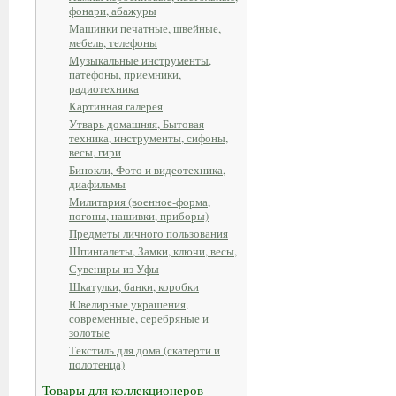
фонари, абажуры
Машинки печатные, швейные,
мебель, телефоны
Музыкальные инструменты,
патефоны, приемники,
радиотехника
Картинная галерея
Утварь домашняя, Бытовая
техника, инструменты, сифоны,
весы, гири
Бинокли, Фото и видеотехника,
диафильмы
Милитария (военное-форма,
погоны, нашивки, приборы)
Предметы личного пользования
Шпингалеты, Замки, ключи, весы,
Сувениры из Уфы
Шкатулки, банки, коробки
Ювелирные украшения,
современные, серебряные и
золотые
Текстиль для дома (скатерти и
полотенца)
Товары для коллекционеров