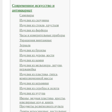
Современное искусство и
антиквариат
Самовары
Изделия из силумина
Изделия из стекла, хрусталя
Изделия из фарфора
Часы и измерительные приборы
Украшения винтажные
Зеркала
Изделия из бронзы
Изделия из дерева, кости
Изделия из камня
Изделия из мельхиора, латуни,
нержавейка
Изделия из пластика, гипса,
композиционной массы
Изделия из керамики
Изделия из серебра и золота
Изделия из чугуна
Иконы, медная пластика, кресты,
ювелирные изд-я, книги,
Предметы религиозного культа
Лампы керосиновые, настольные,