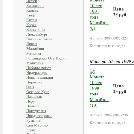
Йемен
Казахстан
Цена
Канада
25 руб
Кипр
Китай
Корея
В корзи
Коста-Рика
Люксембург
Артикул: 2000000827223
Латвия и Литва
Ливан
Количество на складе: 1
Малайзия
Мексика
Голландская Ост-Индия
Монета 10 сен 1999 г
Монголия
Наборы монет
Нидерланды
Новая Зеландия
Норвегия
Цена
ОАЭ
25 руб
Острова Кука
Пакистан
Перу
В корзи
Польша
Португалия
Артикул: 2000000827230
Приднестровье
Румыния
Количество на складе: 1
Сан-Марино
Конго