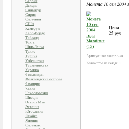
Сербия
Монета 10 сен 2004 г
Данциг
Сингапур
Сирия
Словения
США
Цена
Камерун
25 руб
Кабо-Верде
Тайланд
Тонга
В корзи
Шри-Ланка
Тунис
Турция
Артикул: 2000000827278
Узбекистан
Количество на складе: 1
Туркменистан
Украина
Финляндия
Фолклендские острова
Франция
Чехия
Чехословакия
Швеция
Остров Мэн
Эстония
Югославия
Ямайка
Япония
Словакия