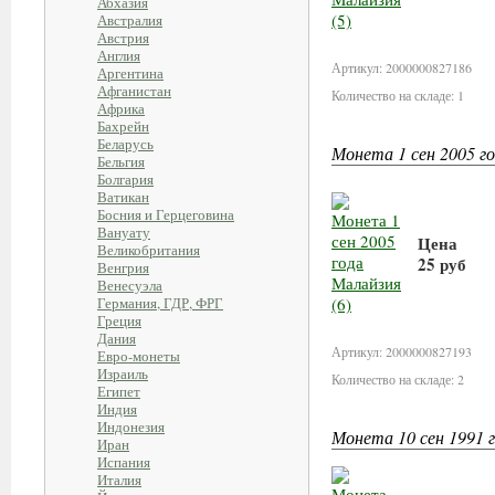
Абхазия
Австралия
В корзи
Австрия
Англия
Артикул: 2000000827186
Аргентина
Афганистан
Количество на складе: 1
Африка
Бахрейн
Беларусь
Монета 1 сен 2005 го
Бельгия
Болгария
Ватикан
Босния и Герцеговина
Вануату
Цена
Великобритания
25 руб
Венгрия
Венесуэла
Германия, ГДР, ФРГ
В корзи
Греция
Дания
Артикул: 2000000827193
Евро-монеты
Израиль
Количество на складе: 2
Египет
Индия
Индонезия
Монета 10 сен 1991 г
Иран
Испания
Италия