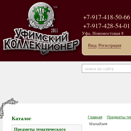
+7-917-418-50-66
+7-917-428-54-01
Уфа, Новомостовая 8
Вход
/Регистрация
Каталог
Главная
Предметы те
Малайзия
Предметы тематического