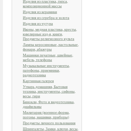
Изделия из пластика, гипса,
композиционной массы
Изделия из керамики
Изделия из серебра и золота
Изделия из чугуна
Иконы, медная пластика, кресты,
ювелирные изд-я, книги,
Предметы религиозного культа
Лампы керосиновые, настольные,
фонари, абажуры
Машинки печатные, швейные,
мебель, телефоны
Музыкальные инструменты,
патефоны, приемники,
радиотехника
Картинная галерея
Утварь домашняя, Бытовая
техника, инструменты, сифоны,
весы, гири
Бинокли, Фото и видеотехника,
диафильмы
Милитария (военное-форма,
погоны, нашивки, приборы)
Предметы личного пользования
Шпингалеты, Замки, ключи, весы,