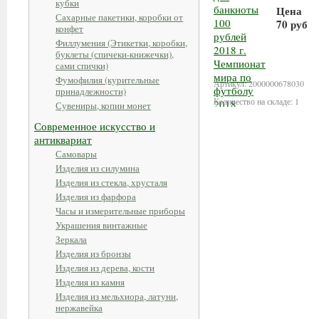
кубки
Цена
Сахарные пакетики, коробки от
70 руб
конфет
Филлумения (Этикетки, коробки,
В кор
буклеты (спичеки-книжечки),
сами спички)
Фумофилия (курительные
Артикул: 2000000678030
принадлежности)
Количество на складе: 1
Сувениры, копии монет
Современное искусство и
антиквариат
Самовары
Изделия из силумина
Изделия из стекла, хрусталя
Изделия из фарфора
Часы и измерительные приборы
Украшения винтажные
Зеркала
Изделия из бронзы
Изделия из дерева, кости
Изделия из камня
Изделия из мельхиора, латуни,
нержавейка