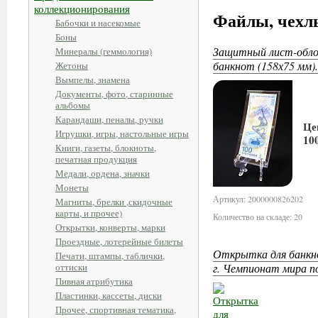
коллекционирования
Файлы, чехлы
Бабочки и насекомые
Боны
Защитный лист-обло
Минералы (геммология)
банкнот (158х75 мм).
Жетоны
Вымпелы, знамена
Документы, фото, старинные
альбомы
Карандаши, пеналы, ручки
Це
Игрушки, игры, настольные игры
10
Книги, газеты, блокноты,
печатная продукция
Медали, ордена, значки
Монеты
Артикул: 2000000826202
Магниты, брелки ,скидочные
карты, и прочее)
Количество на складе: 20
Открытки, конверты, марки
Проездные, лотерейные билеты
Открытка для банкн
Печати, штампы, таблички,
оттиски
г. Чемпионат мира п
Пивная атрибутика
Пластинки, кассеты, диски
Прочее, спортивная тематика,