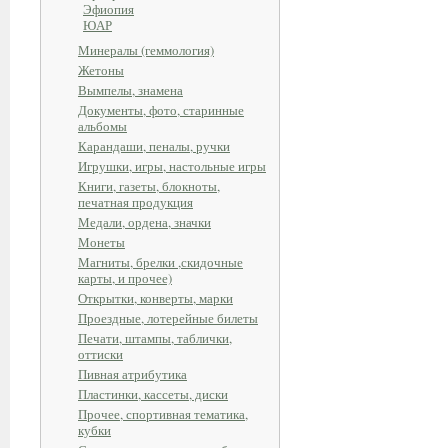
Эфиопия
ЮАР
Минералы (геммология)
Жетоны
Вымпелы, знамена
Документы, фото, старинные
альбомы
Карандаши, пеналы, ручки
Игрушки, игры, настольные игры
Книги, газеты, блокноты,
печатная продукция
Медали, ордена, значки
Монеты
Магниты, брелки ,скидочные
карты, и прочее)
Открытки, конверты, марки
Проездные, лотерейные билеты
Печати, штампы, таблички,
оттиски
Пивная атрибутика
Пластинки, кассеты, диски
Прочее, спортивная тематика,
кубки