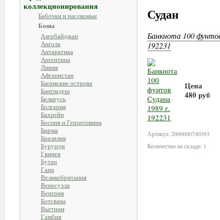
коллекционирования
Судан
Бабочки и насекомые
Боны
Банкнота 100 фунтов
Азербайджан
Ангола
192231
Антарктика
Аргентина
Ливия
Афганистан
Багамские острова
Цена
Бангладеш
480 руб
Беларусь
Болгария
Бахрейн
В корзи
Босния и Герцеговина
Бирма
Артикул: 2000000740393
Бразилия
Бурунди
Количество на складе: 1
Гвинея
Бутан
Гана
Великобритания
Венесуэла
Венгрия
Ботсвана
Вьетнам
Гамбия