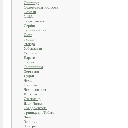
Сингапур
Соломоновы острова
Сомали
США
Таджикистан
Сербия
Туркменистан
Оман
Турция
Уганда
Узбекистан
Украина
Парагвай
Сирия
Филиппины
Хорватия
Судан
Чехия
Суринам
Чехословакия
Югославия
Свазиленд
Шри-Ланка
Сьерра-Леона
Тринидад и Тобаго
Чили
Эстония
Эритрея