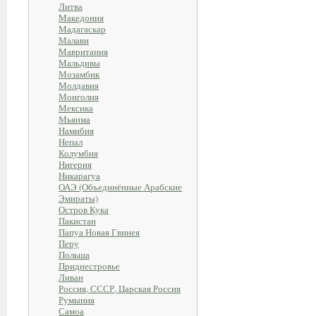
Литва
Македония
Мадагаскар
Малави
Мавритания
Мальдивы
Мозамбик
Молдавия
Монголия
Мексика
Мьянма
Намибия
Непал
Колумбия
Нигерия
Никарагуа
ОАЭ (Объединённые Арабские
Эмираты)
Остров Кука
Пакистан
Папуа Новая Гвинея
Перу
Польша
Приднестровье
Ливан
Россия, СССР, Царская Россия
Румыния
Самоа