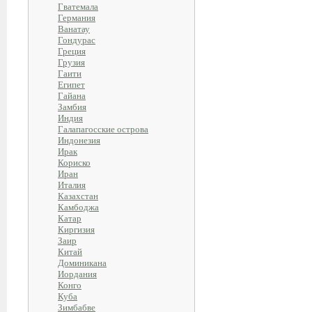
Гватемала
Германия
Ванатау
Гондурас
Греция
Грузия
Гаити
Египет
Гайана
Замбия
Индия
Галапагосские острова
Индонезия
Ирак
Кориско
Иран
Италия
Казахстан
Камбоджа
Катар
Киргизия
Заир
Китай
Доминикана
Иордания
Конго
Куба
Зимбабве