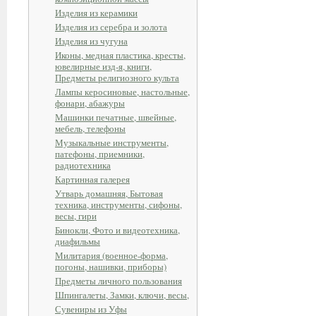
Изделия из керамики
Изделия из серебра и золота
Изделия из чугуна
Иконы, медная пластика, кресты,
ювелирные изд-я, книги,
Предметы религиозного культа
Лампы керосиновые, настольные,
фонари, абажуры
Машинки печатные, швейные,
мебель, телефоны
Музыкальные инструменты,
патефоны, приемники,
радиотехника
Картинная галерея
Утварь домашняя, Бытовая
техника, инструменты, сифоны,
весы, гири
Бинокли, Фото и видеотехника,
диафильмы
Милитария (военное-форма,
погоны, нашивки, приборы)
Предметы личного пользования
Шпингалеты, Замки, ключи, весы,
Сувениры из Уфы