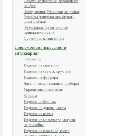
Сахарные пакетики, коробки от
конфет
Филлумения (Этикетки, коробки,
буклеты (спичеки-книжечки),
сами спички)
Фумофилия (курительные
принадлежности)
Сувениры, копии монет
Современное искусство и
антиквариат
Самовары
Изделия из силумина
Изделия из стекла, хрусталя
Изделия из фарфора
Часы и измерительные приборы
Украшения винтажные
Зеркала
Изделия из бронзы
Изделия из дерева, кости
Изделия из камня
Изделия из мельхиора, латуни,
нержавейка
Изделия из пластика, гипса,
композиционной массы