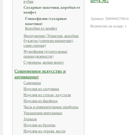
кубки
В корз
Сахарные пакетики, коробки от
конфет
Глюкофилия (сахарные
Артикул: 2000000270616
пакетики)
Количество на складе: 1
Коробки от конфет
Филлумения (Этикетки, коробки,
буклеты (спичеки-книжечки),
сами спички)
Фумофилия (курительные
принадлежности)
Сувениры, копии монет
Современное искусство и
антиквариат
Самовары
Изделия из силумина
Изделия из стекла, хрусталя
Изделия из фарфора
Часы и измерительные приборы
Украшения винтажные
Зеркала
Изделия из бронзы
Изделия из дерева, кости