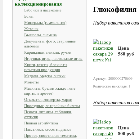
коллекционирования
Глюкофилия 
Бабочки и насекомые
Боны
Набор пакетиков са
Минералы (геммология)
Жетоны
Вымпелы, знамена
Документы, фото, старинные
альбомы
Цена
Карандаши, пеналы, ручки
580 руб
Игрушки, игры, настольные игры
Книги, газеты, блокноты,
В корз
печатная продукция
Медали, ордена, значки
Артикул: 2000000270609
Монеты
Количество на складе: 1
Магниты, брелки ,скидочные
карты, и прочее)
Открытки, конверты, марки
Набор пакетиков са
Проездные, лотерейные билеты
Печати, штампы, таблички,
оттиски
Пивная атрибутика
Цена
Пластинки, кассеты, диски
800 руб
Прочее, спортивная тематика,