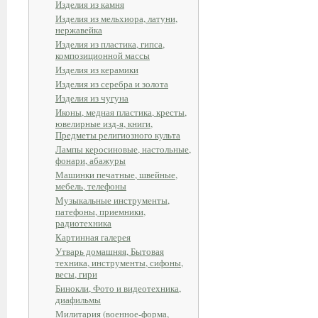
Изделия из камня
Изделия из мельхиора, латуни,
нержавейка
Изделия из пластика, гипса,
композиционной массы
Изделия из керамики
Изделия из серебра и золота
Изделия из чугуна
Иконы, медная пластика, кресты,
ювелирные изд-я, книги,
Предметы религиозного культа
Лампы керосиновые, настольные,
фонари, абажуры
Машинки печатные, швейные,
мебель, телефоны
Музыкальные инструменты,
патефоны, приемники,
радиотехника
Картинная галерея
Утварь домашняя, Бытовая
техника, инструменты, сифоны,
весы, гири
Бинокли, Фото и видеотехника,
диафильмы
Милитария (военное-форма,