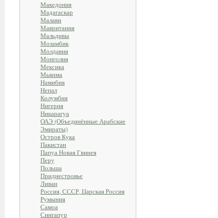
Македония
Мадагаскар
Малави
Мавритания
Мальдивы
Мозамбик
Молдавия
Монголия
Мексика
Мьянма
Намибия
Непал
Колумбия
Нигерия
Никарагуа
ОАЭ (Объединённые Арабские
Эмираты)
Остров Кука
Пакистан
Папуа Новая Гвинея
Перу
Польша
Приднестровье
Ливан
Россия, СССР, Царская Россия
Румыния
Самоа
Сингапур