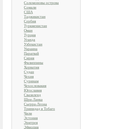
Соломоновы острова
Сомали
США
Таджикистан
Сербия
Туркменистан
Оман
Турция
Уганда
Узбекистан
Украина
Парагвай
Сирия
Филиппины
Хорватия
Судан
Чехия
Суринам
Чехословакия
Югославия
Свазиленд
Шри-Ланка
Сьерра-Леона
Тринидад и Тобаго
Чили
Эстония
Эритрея
Эфиопия