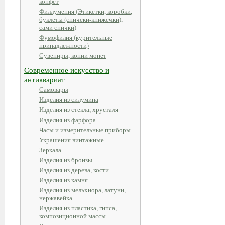
конфет
Филлумения (Этикетки, коробки,
буклеты (спичеки-книжечки),
сами спички)
Фумофилия (курительные
принадлежности)
Сувениры, копии монет
Современное искусство и
антиквариат
Самовары
Изделия из силумина
Изделия из стекла, хрусталя
Изделия из фарфора
Часы и измерительные приборы
Украшения винтажные
Зеркала
Изделия из бронзы
Изделия из дерева, кости
Изделия из камня
Изделия из мельхиора, латуни,
нержавейка
Изделия из пластика, гипса,
композиционной массы