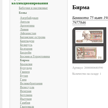
коллекционирования
Бирма
Бабочки и насекомые
Боны
Банкнота 75 кьят 19
Азербайджан
Ангола
7977846
Аргентина
Ливия
Афганистан
Багамские острова
Бангладеш
Беларусь
Болгария
Бахрейн
Босния и Герцеговина
Бирма
Бразилия
Бурунди
Артикул: 2000000680590
Гвинея
Количество на складе: 1
Бутан
Гана
Великобритания
Венесуэла
Венгрия
Ботсвана
Вьетнам
Гамбия
Гватемала