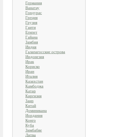
Германия
Ванатау
Гондурас
Греция
Грузия
Гаити
Египет
Гайана
Замбия
Индия
Галапагосские острова
Индонезия
Ирак
Кориско
Иран
Италия
Казахстан
Камбоджа
Катар
Киргизия
Заир
Китай
Доминикана
Иордания
Конго
Куба
Зимбабве
Литва