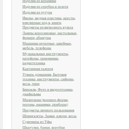
Изделия из керамики
Изделия из серебра и золота
Изделия из чугуна
Иконы, медная пластика, кресты,
ювелирные изд-я, книги,
Предметы религиозного культа
Лампы керосиновые, настольные,
фонари, абажуры
Машинки печатные, швейные,
мебель, телефоны
Музыкальные инструменты,
патефоны, приемники,
радиотехника
Картинная галерея
Утварь домашняя, Бытовая
техника, инструменты, сифоны,
весы, гири
Бинокли, Фото и видеотехника,
диафильмы
Милитария (военное-форма,
погоны, нашивки, приборы)
Предметы личного пользования
Шпингалеты, Замки, ключи, весы,
Сувениры из Уфы
Шкатулки, банки, коробки