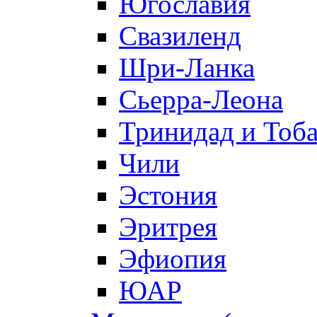
Югославия
Свазиленд
Шри-Ланка
Сьерра-Леона
Тринидад и Тоба
Чили
Эстония
Эритрея
Эфиопия
ЮАР