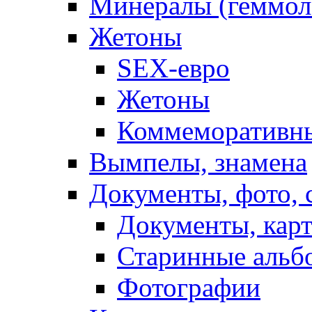
Минералы (геммол
Жетоны
SEX-eвро
Жетоны
Коммеморативн
Вымпелы, знамена
Документы, фото,
Документы, кар
Старинные альб
Фотографии