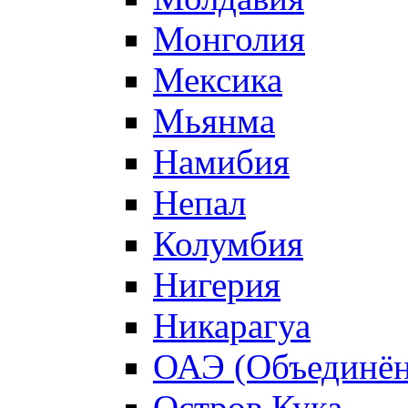
Монголия
Мексика
Мьянма
Намибия
Непал
Колумбия
Нигерия
Никарагуа
ОАЭ (Объединён
Остров Кука