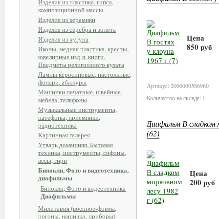
Изделия из пластика, гипса,
композиционной массы
Изделия из керамики
Изделия из серебра и золота
Цена
Изделия из чугуна
850 руб
Иконы, медная пластика, кресты,
ювелирные изд-я, книги,
Предметы религиозного культа
В корз
Лампы керосиновые, настольные,
фонари, абажуры
Артикул: 2000000586960
Машинки печатные, швейные,
Количество на складе: 1
мебель, телефоны
Музыкальные инструменты,
патефоны, приемники,
Диафильм В сладком м
радиотехника
(62)
Картинная галерея
Утварь домашняя, Бытовая
техника, инструменты, сифоны,
весы, гири
Бинокли, Фото и видеотехника,
Цена
диафильмы
200 руб
Бинокли, Фото и видеотехника
Диафильмы
В кор
Милитария (военное-форма,
погоны, нашивки, приборы)