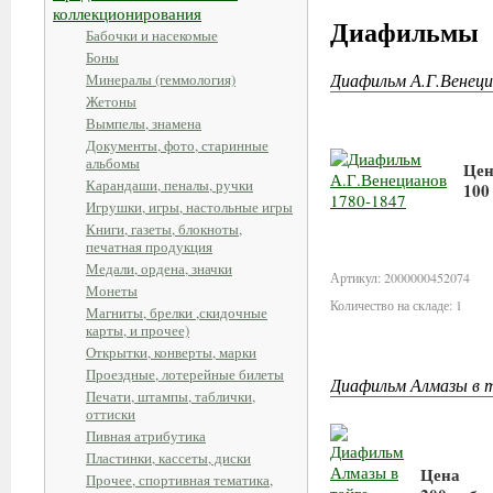
коллекционирования
Диафильмы
Бабочки и насекомые
Боны
Диафильм А.Г.Венеци
Минералы (геммология)
Жетоны
Вымпелы, знамена
Документы, фото, старинные
альбомы
Цен
Карандаши, пеналы, ручки
100
Игрушки, игры, настольные игры
Книги, газеты, блокноты,
В
печатная продукция
Медали, ордена, значки
Артикул: 2000000452074
Монеты
Количество на складе: 1
Магниты, брелки ,скидочные
карты, и прочее)
Открытки, конверты, марки
Проездные, лотерейные билеты
Диафильм Алмазы в та
Печати, штампы, таблички,
оттиски
Пивная атрибутика
Пластинки, кассеты, диски
Цена
Прочее, спортивная тематика,