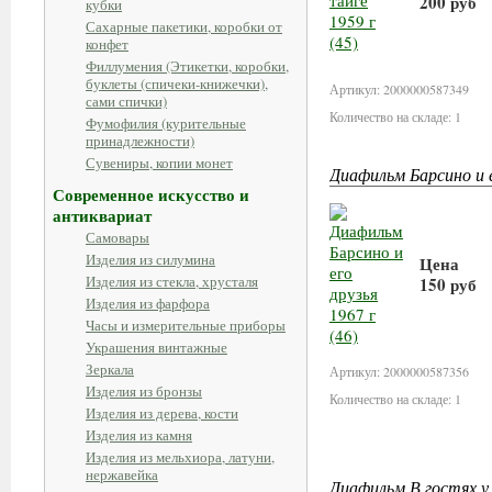
200 руб
кубки
Сахарные пакетики, коробки от
конфет
В корз
Филлумения (Этикетки, коробки,
буклеты (спичеки-книжечки),
Артикул: 2000000587349
сами спички)
Количество на складе: 1
Фумофилия (курительные
принадлежности)
Сувениры, копии монет
Диафильм Барсино и е
Современное искусство и
антиквариат
Самовары
Изделия из силумина
Цена
Изделия из стекла, хрусталя
150 руб
Изделия из фарфора
Часы и измерительные приборы
В корз
Украшения винтажные
Зеркала
Артикул: 2000000587356
Изделия из бронзы
Количество на складе: 1
Изделия из дерева, кости
Изделия из камня
Изделия из мельхиора, латуни,
нержавейка
Диафильм В гостях у 