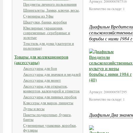
Артикул: 2000000587516
Предметы личного пользования
Количество на складе: 1
Шпингалеты, Замки, ключи, весы,
Сувениры из Уфы
Шкатулки, банки, коробки
Диафильм Вредители
Ювелирные украшения,
сельскохозяйственны
современные, серебряные и
золотые
борьбы с ними 1984 г 
Текстиль для дома (скатерти и
полотенца)
Товары для коллекционеров
(аксессуары)
Аксессуары для бон
Аксессуары для значков и медалей
Аксессуары для монет
Аксессуары для открыток,
конвертов, календарей и этикеток
Артикул: 2000000587295
Аксессуары для пивных пробок
Количество на складе: 1
Кляссеры для марок, пинцеты
Лупы и весы
Диафильм Два знамени
Пакеты подарочные, бумага,
банты
Сувенирные упаковки, коробки,
футляры