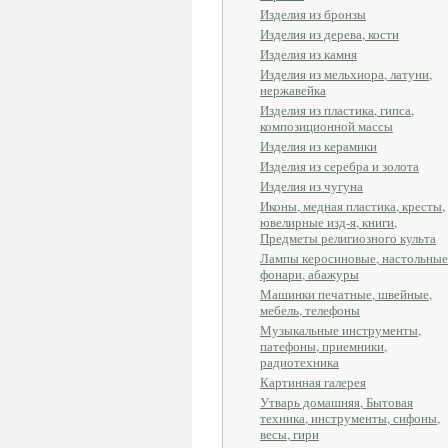
Изделия из бронзы
Изделия из дерева, кости
Изделия из камня
Изделия из мельхиора, латуни,
нержавейка
Изделия из пластика, гипса,
композиционной массы
Изделия из керамики
Изделия из серебра и золота
Изделия из чугуна
Иконы, медная пластика, кресты,
ювелирные изд-я, книги,
Предметы религиозного культа
Лампы керосиновые, настольные
фонари, абажуры
Машинки печатные, швейные,
мебель, телефоны
Музыкальные инструменты,
патефоны, приемники,
радиотехника
Картинная галерея
Утварь домашняя, Бытовая
техника, инструменты, сифоны,
весы, гири