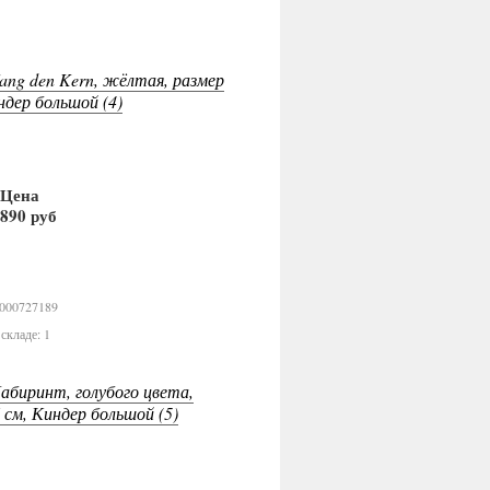
ang den Kern, жёлтая, размер
ндер большой (4)
Цена
890 руб
В корзину
0000727189
складе: 1
абиринт, голубого цвета,
 см, Киндер большой (5)