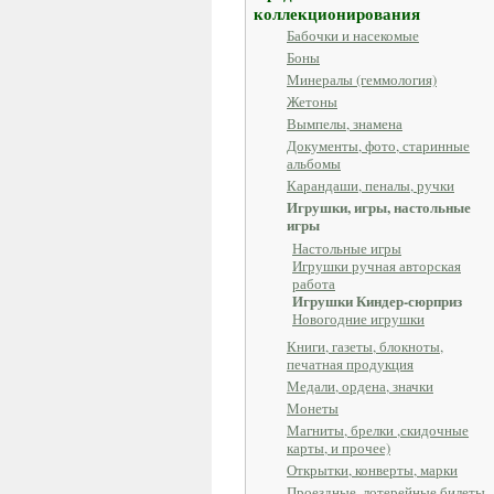
коллекционирования
Бабочки и насекомые
Боны
Минералы (геммология)
Жетоны
Вымпелы, знамена
Документы, фото, старинные
альбомы
Карандаши, пеналы, ручки
Игрушки, игры, настольные
игры
Настольные игры
Игрушки ручная авторская
работа
Игрушки Киндер-сюрприз
Новогодние игрушки
Книги, газеты, блокноты,
печатная продукция
Медали, ордена, значки
Монеты
Магниты, брелки ,скидочные
карты, и прочее)
Открытки, конверты, марки
Проездные, лотерейные билеты