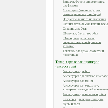
Бинокли, Фото и видеотехника,
диафильмы
Милитария (военное-форма,
погоны, нашивки, приборы)
Предметы личного пользования
Шпингалеты, Замки, ключи, весы
Сувениры из Уфы
Шкатулки, банки, коробки
Ювелирные украшения,
современные, серебряные и
золотые
Текстиль для дома (скатерти и
полотенца)
Товары для коллекционеров
(аксессуары)
Аксессуары для бон
Аксессуары для значков и медале
Аксессуары для монет
Аксессуары для открыток,
конвертов, календарей и этикето
Аксессуары для пивных пробок
Кляссеры для марок, пинцеты
Лупы и весы