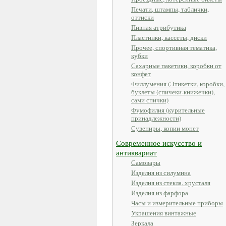
Печати, штампы, таблички,
оттиски
Пивная атрибутика
Пластинки, кассеты, диски
Прочее, спортивная тематика,
кубки
Сахарные пакетики, коробки от
конфет
Филлумения (Этикетки, коробки,
буклеты (спичеки-книжечки),
сами спички)
Фумофилия (курительные
принадлежности)
Сувениры, копии монет
Современное искусство и
антиквариат
Самовары
Изделия из силумина
Изделия из стекла, хрусталя
Изделия из фарфора
Часы и измерительные приборы
Украшения винтажные
Зеркала