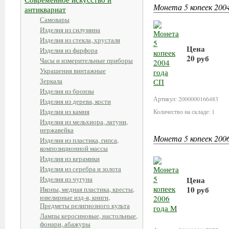
Монета 5 копеек 200
антиквариат
Самовары
Изделия из силумина
Изделия из стекла, хрусталя
Цена
Изделия из фарфора
20 руб
Часы и измерительные приборы
Украшения винтажные
В корзину
Зеркала
Изделия из бронзы
Артикул: 2000000166483
Изделия из дерева, кости
Изделия из камня
Количество на складе: 1
Изделия из мельхиора, латуни,
нержавейка
Монета 5 копеек 200
Изделия из пластика, гипса,
композиционной массы
Изделия из керамики
Изделия из серебра и золота
Изделия из чугуна
Цена
10 руб
Иконы, медная пластика, кресты,
ювелирные изд-я, книги,
Предметы религиозного культа
В корзину
Лампы керосиновые, настольные,
фонари, абажуры