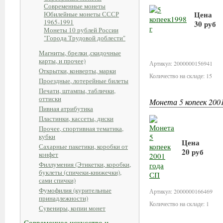
Современные монеты
Цена
Юбилейные монеты СССР
1965-1991
30 руб
Монеты 10 рублей России
"Города Трудовой доблести"
В кор
Магниты, брелки ,скидочные
карты, и прочее)
Артикул: 2000000156941
Открытки, конверты, марки
Количество на складе: 15
Проездные, лотерейные билеты
Печати, штампы, таблички,
оттиски
Монета 5 копеек 200
Пивная атрибутика
Пластинки, кассеты, диски
Прочее, спортивная тематика,
кубки
Цена
Сахарные пакетики, коробки от
20 руб
конфет
Филлумения (Этикетки, коробки,
В корзину
буклеты (спичеки-книжечки),
сами спички)
Фумофилия (курительные
Артикул: 2000000166469
принадлежности)
Количество на складе: 1
Сувениры, копии монет
Современное искусство и