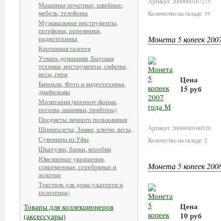
Артикул: 2000000167275
Машинки печатные, швейные,
мебель, телефоны
Количество на складе: 19
Музыкальные инструменты,
патефоны, приемники,
радиотехника
Монета 5 копеек 200
Картинная галерея
Утварь домашняя, Бытовая
техника, инструменты, сифоны,
весы, гири
Цена
Бинокли, Фото и видеотехника,
15 руб
диафильмы
Милитария (военное-форма,
В корзину
погоны, нашивки, приборы)
Предметы личного пользования
Артикул: 2000000166520
Шпингалеты, Замки, ключи, весы,
Сувениры из Уфы
Количество на складе: 2
Шкатулки, банки, коробки
Ювелирные украшения,
Монета 5 копеек 2008
современные, серебряные и
золотые
Текстиль для дома (скатерти и
полотенца)
Цена
Товары для коллекционеров
10 руб
(аксессуары)