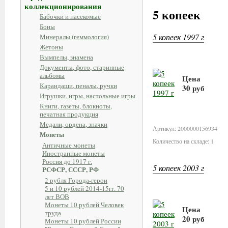
коллекционирования
5 копеек
Бабочки и насекомые
Боны
5 копеек 1997 г
Минералы (геммология)
Жетоны
Вымпелы, знамена
Документы, фото, старинные
альбомы
Цена
Карандаши, пеналы, ручки
30 руб
Игрушки, игры, настольные игры
Книги, газеты, блокноты,
В корзину
печатная продукция
Медали, ордена, значки
Артикул: 2000000156934
Монеты
Количество на складе: 1
Античные монеты
Иностранные монеты
Россия до 1917 г.
5 копеек 2003 г
РСФСР, СССР, РФ
2 рубля Города-герои
5 и 10 рублей 2014-15гг. 70
лет ВОВ
Монеты 10 рублей Человек
Цена
труда
20 руб
Монеты 10 рублей России