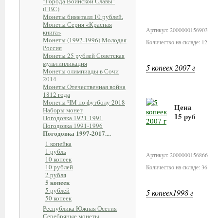
"Города Воинской Славы"
(ГВС)
В корзину
Монеты биметалл 10 рублей.
Монеты Серия «Красная
Артикул: 2000000156903
книга»
Монеты (1992-1996) Молодая
Количество на складе: 12
Россия
Монеты 25 рублей Советская
мультипликация
5 копеек 2007 г
Монеты олимпиады в Сочи
2014
Монеты Отечественная война
1812 года
Монеты ЧМ по футболу 2018
Цена
Наборы монет
15 руб
Погодовка 1921-1991
Погодовка 1991-1996
Погодовка 1997-2017....
В корзину
1 копейка
1 рубль
Артикул: 2000000156866
10 копеек
10 рублей
Количество на складе: 36
2 рубля
5 копеек
5 рублей
5 копеек1998 г
50 копеек
Республика Южная Осетия
Серебряные монеты