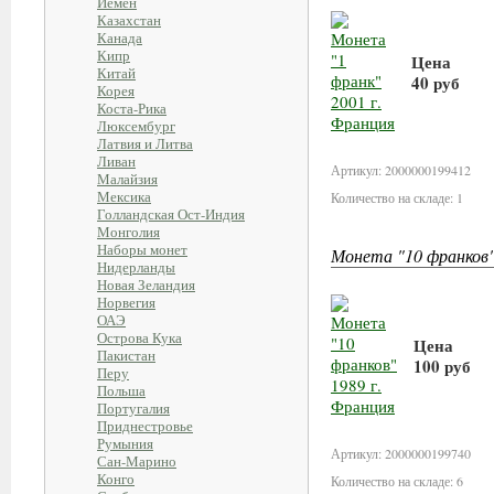
Йемен
Казахстан
Канада
Кипр
Цена
Китай
40 руб
Корея
Коста-Рика
Люксембург
В корзи
Латвия и Литва
Ливан
Артикул: 2000000199412
Малайзия
Мексика
Количество на складе: 1
Голландская Ост-Индия
Монголия
Наборы монет
Монета "10 франков"
Нидерланды
Новая Зеландия
Норвегия
ОАЭ
Острова Кука
Цена
Пакистан
100 руб
Перу
Польша
Португалия
В корзи
Приднестровье
Румыния
Артикул: 2000000199740
Сан-Марино
Конго
Количество на складе: 6