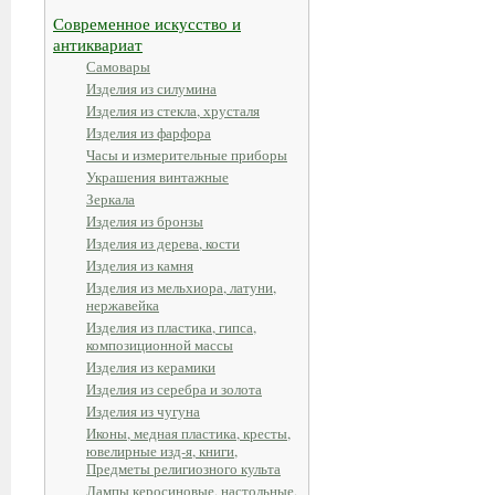
Современное искусство и
антиквариат
Самовары
Изделия из силумина
Изделия из стекла, хрусталя
Изделия из фарфора
Часы и измерительные приборы
Украшения винтажные
Зеркала
Изделия из бронзы
Изделия из дерева, кости
Изделия из камня
Изделия из мельхиора, латуни,
нержавейка
Изделия из пластика, гипса,
композиционной массы
Изделия из керамики
Изделия из серебра и золота
Изделия из чугуна
Иконы, медная пластика, кресты,
ювелирные изд-я, книги,
Предметы религиозного культа
Лампы керосиновые, настольные,