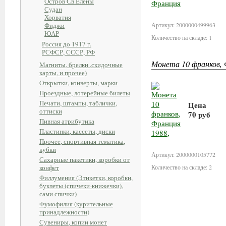
Остров Св.Елены
В корзи
Судан
Хорватия
Фиджи
Артикул: 2000000499963
ЮАР
Количество на складе: 1
Россия до 1917 г.
РСФСР, СССР, РФ
Монета 10 франков, 
Магниты, брелки ,скидочные
карты, и прочее)
Открытки, конверты, марки
Проездные, лотерейные билеты
Печати, штампы, таблички,
Цена
оттиски
70 руб
Пивная атрибутика
Пластинки, кассеты, диски
В корзи
Прочее, спортивная тематика,
кубки
Артикул: 2000000105772
Сахарные пакетики, коробки от
конфет
Количество на складе: 2
Филлумения (Этикетки, коробки,
буклеты (спичеки-книжечки),
сами спички)
Фумофилия (курительные
принадлежности)
Сувениры, копии монет