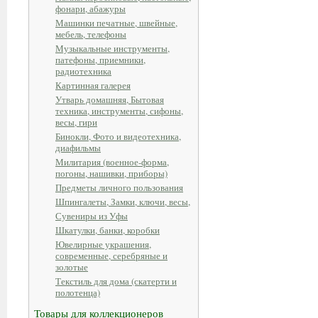
фонари, абажуры
Машинки печатные, швейные,
мебель, телефоны
Музыкальные инструменты,
патефоны, приемники,
радиотехника
Картинная галерея
Утварь домашняя, Бытовая
техника, инструменты, сифоны,
весы, гири
Бинокли, Фото и видеотехника,
диафильмы
Милитария (военное-форма,
погоны, нашивки, приборы)
Предметы личного пользования
Шпингалеты, Замки, ключи, весы,
Сувениры из Уфы
Шкатулки, банки, коробки
Ювелирные украшения,
современные, серебряные и
золотые
Текстиль для дома (скатерти и
полотенца)
Товары для коллекционеров