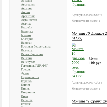
Абхазия
Австралия
В корзи
Австрия
Англия
Артикул: 2000000276649
Аргентина
Афганистан
Количество на складе: 1
Африка
Бахрейн
Беларусь
Монета 10 франков 2
Бельгия
(А155)
Болгария
Ватикан
Босния и Герцеговина
Вануату
Великобритания
Цена
Венгрия
Венесуэла
100 руб
Германия, ГДР, ФРГ
Греция
В корзи
Дания
Евро-монеты
Израиль
Артикул: 2000000705088
Египет
Индия
Количество на складе: 1
Индонезия
Иран
Испания
Монета "1 франк" 20
Италия