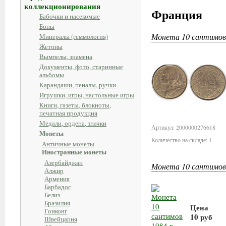
коллекционирования
Франция
Бабочки и насекомые
Боны
Монета 10 сантимов
Минералы (геммология)
Жетоны
Вымпелы, знамена
Документы, фото, старинные
альбомы
Карандаши, пеналы, ручки
Игрушки, игры, настольные игры
Книги, газеты, блокноты,
печатная продукция
Медали, ордена, значки
Артикул: 2000000276618
Монеты
Количество на складе: 1
Античные монеты
Иностранные монеты
Азербайджан
Монета 10 сантимов
Алжир
Армения
Барбадос
Белиз
Бразилия
Цена
Гонконг
10 руб
Швейцария