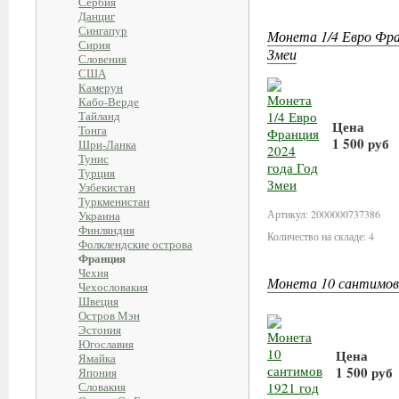
Сербия
Данциг
Сингапур
Монета 1/4 Евро Фра
Сирия
Змеи
Словения
США
Камерун
Кабо-Верде
Тайланд
Цена
Тонга
1 500 руб
Шри-Ланка
Тунис
Турция
В корзи
Узбекистан
Туркменистан
Артикул: 2000000737386
Украина
Финляндия
Количество на складе: 4
Фолклендские острова
Франция
Чехия
Монета 10 сантимов
Чехословакия
Швеция
Остров Мэн
Эстония
Югославия
Цена
Ямайка
1 500 руб
Япония
Словакия