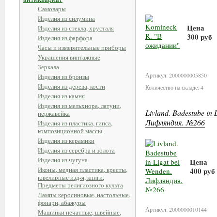
Самовары
Изделия из силумина
Цена
Изделия из стекла, хрусталя
300 руб
Изделия из фарфора
Часы и измерительные приборы
В корз
Украшения винтажные
Зеркала
Артикул: 2000000005850
Изделия из бронзы
Изделия из дерева, кости
Количество на складе: 4
Изделия из камня
Изделия из мельхиора, латуни,
Livland. Badestube in 
нержавейка
Лифляндия. №266
Изделия из пластика, гипса,
композиционной массы
Изделия из керамики
Изделия из серебра и золота
Изделия из чугуна
Цена
Иконы, медная пластика, кресты,
400 руб
ювелирные изд-я, книги,
Предметы религиозного культа
В кор
Лампы керосиновые, настольные,
фонари, абажуры
Артикул: 2000000010144
Машинки печатные, швейные,