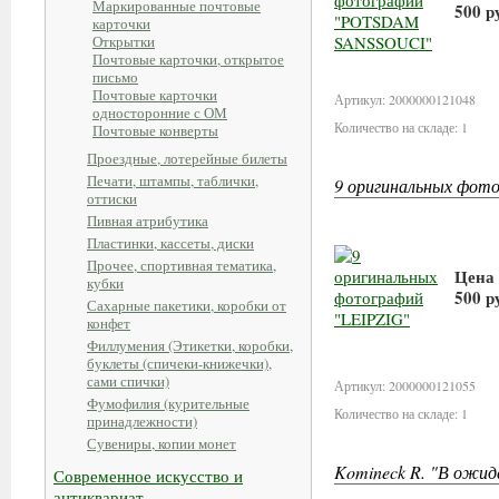
Маркированные почтовые
500 р
карточки
Открытки
В 
Почтовые карточки, открытое
письмо
Почтовые карточки
Артикул: 2000000121048
односторонние с ОМ
Количество на складе: 1
Почтовые конверты
Проездные, лотерейные билеты
Печати, штампы, таблички,
9 оригинальных фот
оттиски
Пивная атрибутика
Пластинки, кассеты, диски
Прочее, спортивная тематика,
Цена
кубки
500 р
Сахарные пакетики, коробки от
конфет
В 
Филлумения (Этикетки, коробки,
буклеты (спичеки-книжечки),
сами спички)
Артикул: 2000000121055
Фумофилия (курительные
Количество на складе: 1
принадлежности)
Сувениры, копии монет
Komineck R. "В ожид
Современное искусство и
антиквариат