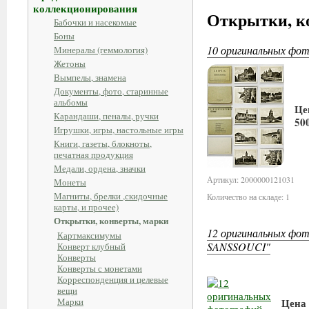
коллекционирования
Открытки, к
Бабочки и насекомые
Боны
10 оригинальных фо
Минералы (геммология)
Жетоны
Вымпелы, знамена
Документы, фото, старинные
альбомы
Це
Карандаши, пеналы, ручки
50
Игрушки, игры, настольные игры
Книги, газеты, блокноты,
печатная продукция
Медали, ордена, значки
Артикул: 2000000121031
Монеты
Магниты, брелки ,скидочные
Количество на складе: 1
карты, и прочее)
Открытки, конверты, марки
12 оригинальных ф
Картмаксимумы
SANSSOUCI"
Конверт клубный
Конверты
Конверты с монетами
Корреспонденция и целевые
вещи
Марки
Цена