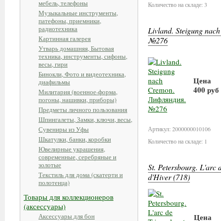
мебель, телефоны
Количество на складе: 3
Музыкальные инструменты,
патефоны, приемники,
радиотехника
Livland. Steigung na
Картинная галерея
№276
Утварь домашняя, Бытовая
техника, инструменты, сифоны,
весы, гири
Бинокли, Фото и видеотехника,
Цена
диафильмы
400 руб
Милитария (военное-форма,
погоны, нашивки, приборы)
Предметы личного пользования
В кор
Шпингалеты, Замки, ключи, весы,
Сувениры из Уфы
Артикул: 2000000010106
Шкатулки, банки, коробки
Количество на складе: 1
Ювелирные украшения,
современные, серебряные и
золотые
St. Petersbourg. L'arc 
Текстиль для дома (скатерти и
d'Hiver (718)
полотенца)
Товары для коллекционеров
(аксессуары)
Аксессуары для бон
Цена