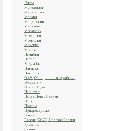
Литва
Македония
Мадагаскар
Малави
Мавритания
Мальдивы
Мозамбик
Молдавия
Монголия
Мексика
Мьянма
Намибия
Непал
Колумбия
Нигерия
Никарагуа
ОАЭ (Объединённые Арабские
Эмираты)
Остров Кука
Пакистан
Папуа Новая Гвинея
Перу
Польша
Приднестровье
Ливан
Россия, СССР, Царская Россия
Румыния
Самоа