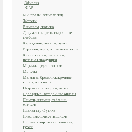
Эфиопия
ЮАР
Минералы (геммология)
Жетоны
Вымпелы, знамена
Документы, фото, старинные
альбомы
Карандаши, пеналы, ручки
Игрушки, игры, настольные игры
Книги, газеты, блокноты,
печатная продукция
Медали, ордена, значки
Монеты
Магниты, брелки ,скидочные
карты, и прочее)
Открытки, конверты, марки
Проездные, лотерейные билеты
Печати, штампы, таблички,
оттиски
Пивная атрибутика
Пластинки, кассеты, диски
Прочее, спортивная тематика,
кубки