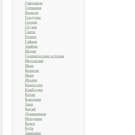
Гватемала
Германия
Ванатау
Гондурас
Греция
Грузия
Гаити
Египет
Гайана
Замбия
Индия
Галапагосские острова
Индонезия
Ирак
Кориско
Иран
Италия
Казахстан
Камбоджа
Катар
Киргизия
Заир
Китай
Доминикана
Иордания
Конго
Куба
Зимбабве