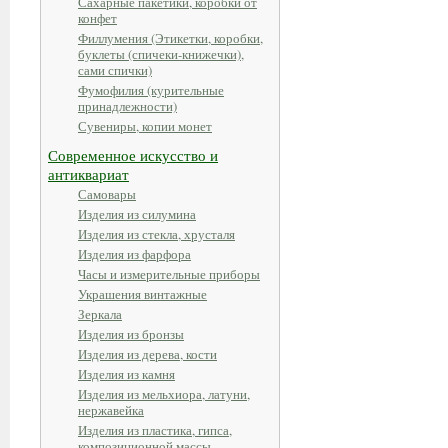
Сахарные пакетики, коробки от
конфет
Филлумения (Этикетки, коробки,
буклеты (спичеки-книжечки),
сами спички)
Фумофилия (курительные
принадлежности)
Сувениры, копии монет
Современное искусство и
антиквариат
Самовары
Изделия из силумина
Изделия из стекла, хрусталя
Изделия из фарфора
Часы и измерительные приборы
Украшения винтажные
Зеркала
Изделия из бронзы
Изделия из дерева, кости
Изделия из камня
Изделия из мельхиора, латуни,
нержавейка
Изделия из пластика, гипса,
композиционной массы