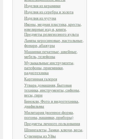
Изделия из керамики
Изделия из серебра и золота
Изделия из чугуна
Иконы, медная пластика, кресты,
ювелирные изд-я, книги,
Предметы религиозного культа
Лампы керосиновые, настольные,
фонари, абажуры
Машинки печатные, швейные,
мебель, телефоны
Музыкальные инструменты,
патефоны, приемники,
радиотехника
Картинная галерея
Утварь домашняя, Бытовая
техника, инструменты, сифоны,
весы, гири
Бинокли, Фото и видеотехника,
диафильмы
Милитария (военное-форма,
погоны, нашивки, приборы)
Предметы личного пользования
Шпингалеты, Замки, ключи, весы,
Сувениры из Уфы