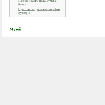
Пакеты подарочные, бумага,
банты
Сувенирные упаковки, коробки,
футляры
Музей