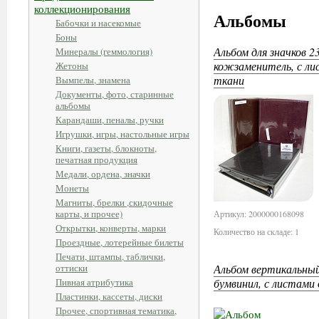
коллекционирования
Альбомы
Бабочки и насекомые
Боны
Альбом для значков 2
Минералы (геммология)
кожзаменитель, с ли
Жетоны
ткани
Вымпелы, знамена
Документы, фото, старинные
альбомы
Карандаши, пеналы, ручки
Игрушки, игры, настольные игры
Книги, газеты, блокноты,
печатная продукция
Медали, ордена, значки
Монеты
Магниты, брелки ,скидочные
карты, и прочее)
Артикул: 2000000168098
Открытки, конверты, марки
Количество на складе: 1
Проездные, лотерейные билеты
Печати, штампы, таблички,
оттиски
Альбом вертикальный
Пивная атрибутика
бумвинил, с листами 
Пластинки, кассеты, диски
Прочее, спортивная тематика,