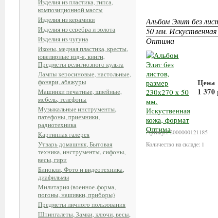
Изделия из пластика, гипса,
композиционной массы
Изделия из керамики
Альбом Элит без лист
Изделия из серебра и золота
50 мм. Искуственна
Изделия из чугуна
Оптима
Иконы, медная пластика, кресты,
ювелирные изд-я, книги,
Предметы религиозного культа
Лампы керосиновые, настольные,
Цена
фонари, абажуры
1 370
Машинки печатные, швейные,
мебель, телефоны
Музыкальные инструменты,
В к
патефоны, приемники,
радиотехника
Артикул: 2000000121185
Картинная галерея
Утварь домашняя, Бытовая
Количество на складе: 1
техника, инструменты, сифоны,
весы, гири
Бинокли, Фото и видеотехника,
диафильмы
Милитария (военное-форма,
погоны, нашивки, приборы)
Предметы личного пользования
Шпингалеты, Замки, ключи, весы,