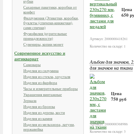
кубки
Сахарные пакетики, коробки от
Цена
конфет
650 р
Филлумения (Этикетки, коробки,
буклеты (спичеки-книжечки),
В к
сами спички)
Фумофилия (курительные
принадлежности)
Артикул: 2000000418261
Сувениры, копии монет
Количество на складе: 1
Современное искусство и
антиквариат
Альбом для значков, 
Самовары
для значков на ткани
Изделия из силумина
Изделия из стекла, хрусталя
Изделия из фарфора
Часы и измерительные приборы
Цена
Украшения винтажные
750 руб
Зеркала
Изделия из бронзы
В корзин
Изделия из дерева, кости
Изделия из камня
Артикул: 2000000368986
Изделия из мельхиора, латуни,
нержавейка
Количество на складе: 3