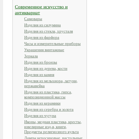
Современное искусство и
антиквариат
Самовары
Изделия из силумина
Изделия из стекла, хрусталя
Изделия из фарфора
Часы и измерительные приборы
Украшения винтажные
Зеркала
Изделия из бронзы
Изделия из дерева, кости
Изделия из камня
Изделия из мельхиора, латуни,
нержавейка
Изделия из пластика, гипса,
композиционной массы
Изделия из керамики
Изделия из серебра и золота
Изделия из чугуна
Иконы, медная пластика, кресты,
ювелирные изд-я, книги,
Предметы религиозного культа
Лампы керосиновые, настольные,