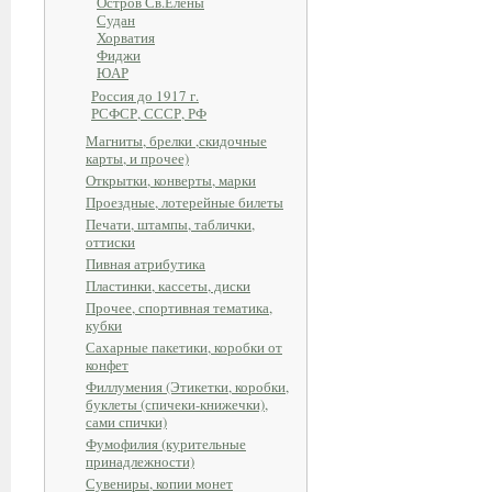
Остров Св.Елены
Судан
Хорватия
Фиджи
ЮАР
Россия до 1917 г.
РСФСР, СССР, РФ
Магниты, брелки ,скидочные
карты, и прочее)
Открытки, конверты, марки
Проездные, лотерейные билеты
Печати, штампы, таблички,
оттиски
Пивная атрибутика
Пластинки, кассеты, диски
Прочее, спортивная тематика,
кубки
Сахарные пакетики, коробки от
конфет
Филлумения (Этикетки, коробки,
буклеты (спичеки-книжечки),
сами спички)
Фумофилия (курительные
принадлежности)
Сувениры, копии монет