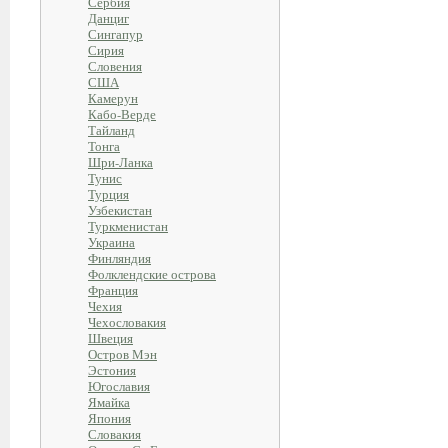
Сербия
Данциг
Сингапур
Сирия
Словения
США
Камерун
Кабо-Верде
Тайланд
Тонга
Шри-Ланка
Тунис
Турция
Узбекистан
Туркменистан
Украина
Финляндия
Фолклендские острова
Франция
Чехия
Чехословакия
Швеция
Остров Мэн
Эстония
Югославия
Ямайка
Япония
Словакия