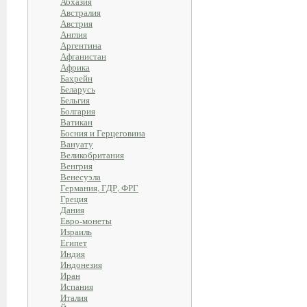
Абхазия
Австралия
Австрия
Англия
Аргентина
Афганистан
Африка
Бахрейн
Беларусь
Бельгия
Болгария
Ватикан
Босния и Герцеговина
Вануату
Великобритания
Венгрия
Венесуэла
Германия, ГДР, ФРГ
Греция
Дания
Евро-монеты
Израиль
Египет
Индия
Индонезия
Иран
Испания
Италия