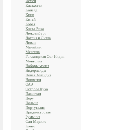
Йемен
Казахстан
Канада
Кипр
Китай
Корея
Коста-Рика
Люксембург
Латвия и Литва
Ливан
Малайзия
Мексика
Голландская Ост-Индия
Монголия
Наборы монет
Нидерланды
Новая Зеландия
Норвегия
ОАЭ
Острова Кука
Пакистан
Перу
Польша
Португалия
Приднестровье
Румыния
Сан-Марино
Конго