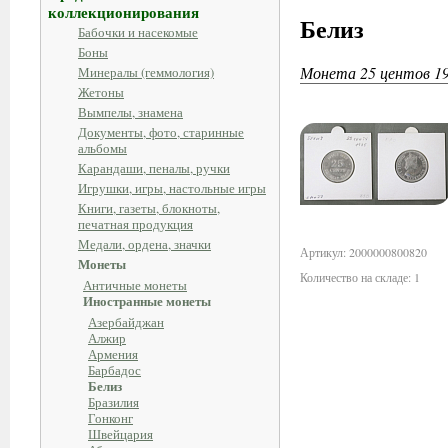
коллекционирования
Белиз
Бабочки и насекомые
Боны
Монета 25 центов 198
Минералы (геммология)
Жетоны
Вымпелы, знамена
Документы, фото, старинные
альбомы
Карандаши, пеналы, ручки
Игрушки, игры, настольные игры
Книги, газеты, блокноты,
печатная продукция
Медали, ордена, значки
Артикул: 2000000800820
Монеты
Количество на складе: 1
Античные монеты
Иностранные монеты
Азербайджан
Алжир
Армения
Барбадос
Белиз
Бразилия
Гонконг
Швейцария