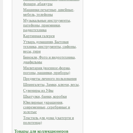
фонари, абажуры
Машинки печатные, швейные,
мебель, телефоны
Музыкальные инструменты,
патефоны, приемники,
радиотехника
Картинная галерея
Утварь домашняя, Бытовая
техника, инструменты, сифоны,
весы, гири
Бинокли, Фото и видеотехника,
диафильмы
Милитария (военное-форма,
погоны, нашивки, приборы)
Предметы личного пользования
Шпингалеты, Замки, ключи, весы,
Сувениры из Уфы
Шкатулки, банки, коробки
Ювелирные украшения,
современные, серебряные и
золотые
Текстиль для дома (скатерти и
полотенца)
Товары для коллекционеров