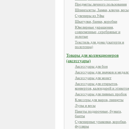
Предметы личного пользования
Шпингалеты, Замки, ключи, весы
Сувениры из Уфы
Шкатулки, банки, коробки
Ювелирные украшения,
современные, серебряные и
золотые
Текстиль для дома (скатерти и
полотенца)
Товары для коллекционеров
(аксессуары)
Аксессуары для бон
Аксессуары для значков и медале
Аксессуары для монет
Аксессуары для открыток,
конвертов, календарей и этикето
Аксессуары для пивных пробок
Кляссеры для марок, пинцеты
Лупы и весы
Пакеты подарочные, бумага,
банты
Сувенирные упаковки, коробки,
футляры