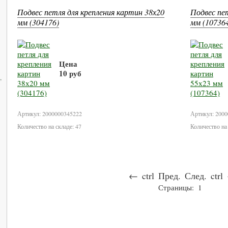
Подвес петля для крепления картин 38х20
Подвес пе
мм (304176)
мм (10736
Цена
10 руб
,
В корзину
Артикул: 2000000345222
Артикул: 200
Количество на складе: 47
Количество на 
←
ctrl
Пред.
След.
ctrl
Страницы:
1