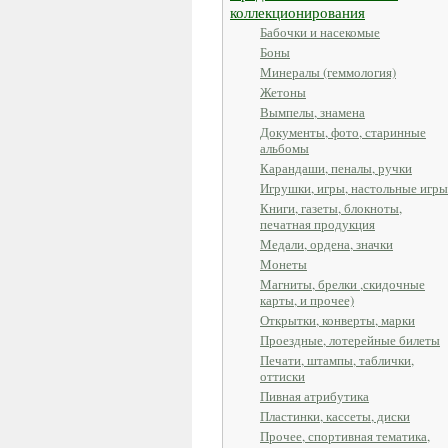
коллекционирования
Бабочки и насекомые
Боны
Минералы (геммология)
Жетоны
Вымпелы, знамена
Документы, фото, старинные
альбомы
Карандаши, пеналы, ручки
Игрушки, игры, настольные игры
Книги, газеты, блокноты,
печатная продукция
Медали, ордена, значки
Монеты
Магниты, брелки ,скидочные
карты, и прочее)
Открытки, конверты, марки
Проездные, лотерейные билеты
Печати, штампы, таблички,
оттиски
Пивная атрибутика
Пластинки, кассеты, диски
Прочее, спортивная тематика,