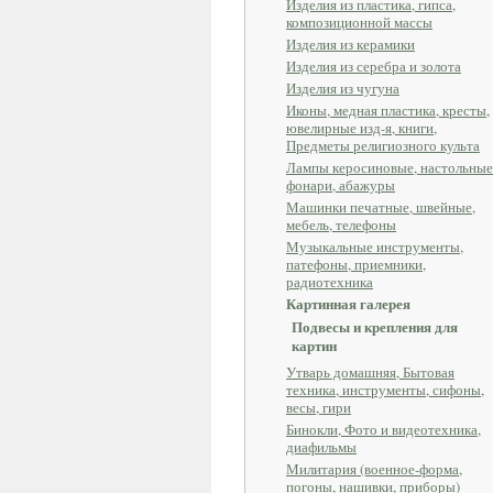
Изделия из пластика, гипса,
композиционной массы
Изделия из керамики
Изделия из серебра и золота
Изделия из чугуна
Иконы, медная пластика, кресты,
ювелирные изд-я, книги,
Предметы религиозного культа
Лампы керосиновые, настольные
фонари, абажуры
Машинки печатные, швейные,
мебель, телефоны
Музыкальные инструменты,
патефоны, приемники,
радиотехника
Картинная галерея
Подвесы и крепления для
картин
Утварь домашняя, Бытовая
техника, инструменты, сифоны,
весы, гири
Бинокли, Фото и видеотехника,
диафильмы
Милитария (военное-форма,
погоны, нашивки, приборы)