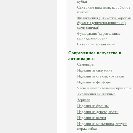
кубки
Сахарные пакетики, коробки от
конфет
Филлумения (Этикетки, коробки,
буклеты (спичеки-книжечки),
сами спички)
Фумофилия (курительные
принадлежности)
Сувениры, копии монет
Современное искусство и
антиквариат
Самовары
Изделия из силумина
Изделия из стекла, хрусталя
Изделия из фарфора
Часы и измерительные приборы
Украшения винтажные
Зеркала
Изделия из бронзы
Изделия из дерева, кости
Изделия из камня
Изделия из мельхиора, латуни,
нержавейка