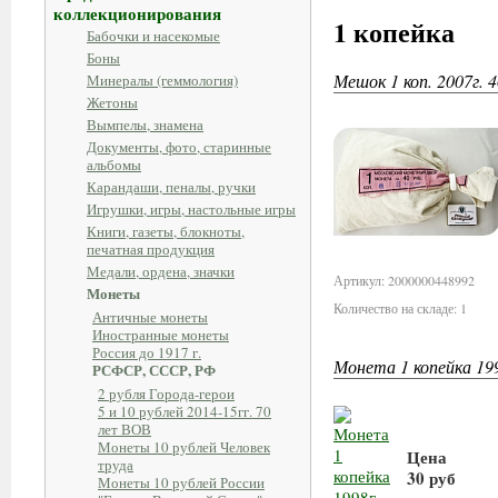
коллекционирования
1 копейка
Бабочки и насекомые
Боны
Мешок 1 коп. 2007г
Минералы (геммология)
Жетоны
Вымпелы, знамена
Документы, фото, старинные
альбомы
Карандаши, пеналы, ручки
Игрушки, игры, настольные игры
Книги, газеты, блокноты,
печатная продукция
Медали, ордена, значки
Артикул: 2000000448992
Монеты
Количество на складе: 1
Античные монеты
Иностранные монеты
Россия до 1917 г.
Монета 1 копейка 199
РСФСР, СССР, РФ
2 рубля Города-герои
5 и 10 рублей 2014-15гг. 70
лет ВОВ
Монеты 10 рублей Человек
Цена
труда
30 руб
Монеты 10 рублей России