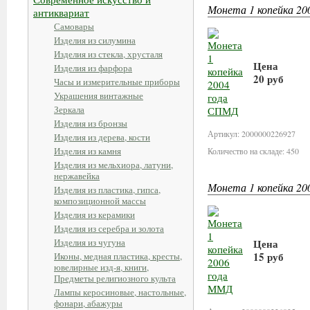
Монета 1 копейка 2
антиквариат
Самовары
Изделия из силумина
Изделия из стекла, хрусталя
Цена
Изделия из фарфора
20 руб
Часы и измерительные приборы
Украшения винтажные
В корзин
Зеркала
Изделия из бронзы
Артикул: 2000000226927
Изделия из дерева, кости
Изделия из камня
Количество на складе: 450
Изделия из мельхиора, латуни,
нержавейка
Монета 1 копейка 2
Изделия из пластика, гипса,
композиционной массы
Изделия из керамики
Изделия из серебра и золота
Изделия из чугуна
Цена
15 руб
Иконы, медная пластика, кресты,
ювелирные изд-я, книги,
Предметы религиозного культа
В корзин
Лампы керосиновые, настольные,
фонари, абажуры