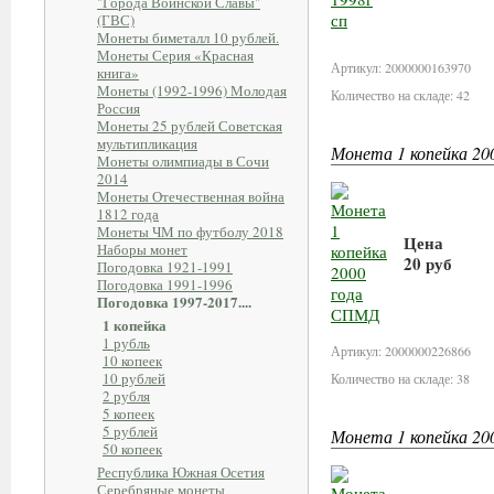
"Города Воинской Славы"
(ГВС)
В корзин
Монеты биметалл 10 рублей.
Монеты Серия «Красная
Артикул: 2000000163970
книга»
Монеты (1992-1996) Молодая
Количество на складе: 42
Россия
Монеты 25 рублей Советская
мультипликация
Монета 1 копейка 2
Монеты олимпиады в Сочи
2014
Монеты Отечественная война
1812 года
Монеты ЧМ по футболу 2018
Цена
Наборы монет
20 руб
Погодовка 1921-1991
Погодовка 1991-1996
Погодовка 1997-2017....
В корзин
1 копейка
1 рубль
Артикул: 2000000226866
10 копеек
10 рублей
Количество на складе: 38
2 рубля
5 копеек
5 рублей
Монета 1 копейка 2
50 копеек
Республика Южная Осетия
Серебряные монеты