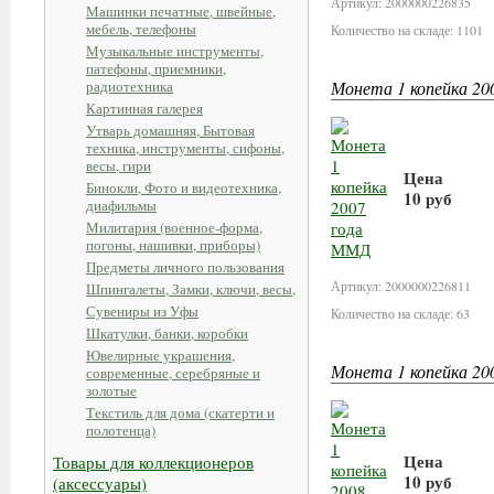
Артикул: 2000000226835
Машинки печатные, швейные,
мебель, телефоны
Количество на складе: 1101
Музыкальные инструменты,
патефоны, приемники,
радиотехника
Монета 1 копейка 2
Картинная галерея
Утварь домашняя, Бытовая
техника, инструменты, сифоны,
весы, гири
Цена
Бинокли, Фото и видеотехника,
10 руб
диафильмы
Милитария (военное-форма,
В корзин
погоны, нашивки, приборы)
Предметы личного пользования
Артикул: 2000000226811
Шпингалеты, Замки, ключи, весы,
Сувениры из Уфы
Количество на складе: 63
Шкатулки, банки, коробки
Ювелирные украшения,
Монета 1 копейка 2
современные, серебряные и
золотые
Текстиль для дома (скатерти и
полотенца)
Цена
Товары для коллекционеров
10 руб
(аксессуары)