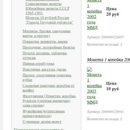
Современные монеты
Цена
Юбилейные монеты СССР
1965-1991
20 руб
Монеты 10 рублей России
"Города Трудовой доблести"
В корзин
Магниты, брелки ,скидочные
карты, и прочее)
Артикул: 2000000226897
Открытки, конверты, марки
Количество на складе: 3
Проездные, лотерейные билеты
Печати, штампы, таблички,
оттиски
Монета 1 копейка 2
Пивная атрибутика
Пластинки, кассеты, диски
Прочее, спортивная тематика,
кубки
Цена
Сахарные пакетики, коробки от
10 руб
конфет
Филлумения (Этикетки, коробки,
В корзин
буклеты (спичеки-книжечки),
сами спички)
Фумофилия (курительные
Артикул: 2000000226941
принадлежности)
Количество на складе: 2
Сувениры, копии монет
Современное искусство и