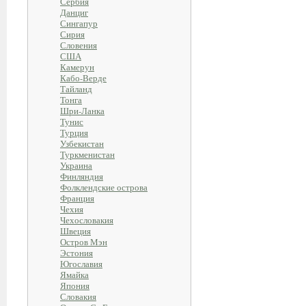
Сербия
Данциг
Сингапур
Сирия
Словения
США
Камерун
Кабо-Верде
Тайланд
Тонга
Шри-Ланка
Тунис
Турция
Узбекистан
Туркменистан
Украина
Финляндия
Фолклендские острова
Франция
Чехия
Чехословакия
Швеция
Остров Мэн
Эстония
Югославия
Ямайка
Япония
Словакия