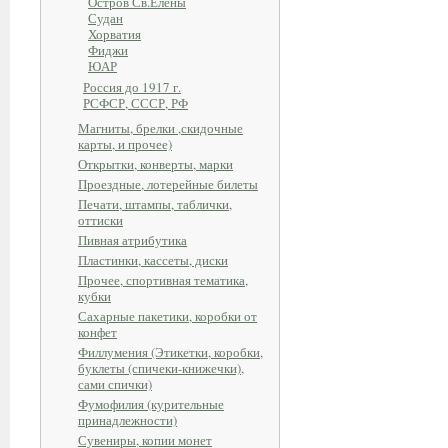
Остров Св.Елены
Судан
Хорватия
Фиджи
ЮАР
Россия до 1917 г.
РСФСР, СССР, РФ
Магниты, брелки ,скидочные
карты, и прочее)
Открытки, конверты, марки
Проездные, лотерейные билеты
Печати, штампы, таблички,
оттиски
Пивная атрибутика
Пластинки, кассеты, диски
Прочее, спортивная тематика,
кубки
Сахарные пакетики, коробки от
конфет
Филлумения (Этикетки, коробки,
буклеты (спичеки-книжечки),
сами спички)
Фумофилия (курительные
принадлежности)
Сувениры, копии монет