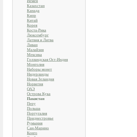
Йемен
Казахстан
Канада
Кипр
Китай
Корея
Коста-Рика
Люксембург
Латвия и Литва
Ливан
Малайзия
Мексика
Голландская Ост-Индия
Монголия
Наборы монет
Нидерланды
Новая Зеландия
Норвегия
ОАЭ
Острова Кука
Пакистан
Перу
Польша
Португалия
Приднестровье
Румыния
Сан-Марино
Конго