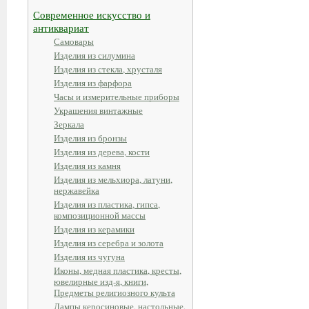
Современное искусство и
антиквариат
Самовары
Изделия из силумина
Изделия из стекла, хрусталя
Изделия из фарфора
Часы и измерительные приборы
Украшения винтажные
Зеркала
Изделия из бронзы
Изделия из дерева, кости
Изделия из камня
Изделия из мельхиора, латуни,
нержавейка
Изделия из пластика, гипса,
композиционной массы
Изделия из керамики
Изделия из серебра и золота
Изделия из чугуна
Иконы, медная пластика, кресты,
ювелирные изд-я, книги,
Предметы религиозного культа
Лампы керосиновые, настольные,