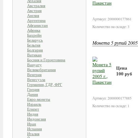
Абхазия
Австралия
В корзи
Австрия
Англия
Артикул: 2000000177861
Аргентина
Афганистан
Количество на складе: 3
Африка
Бахрейн
Беларусь
Монета 5 рупий 2005
Бельгия
Болгария
Ватикан
Босния и Герцеговина
Вануату
Цена
Великобритания
100 руб
Венгрия
Венесуэла
Германия, ГДР, ФРГ
В корзи
Греция
Дания
Артикул: 2000000177885
Евро-монеты
Израиль
Количество на складе: 1
Египет
Индия
Индонезия
Иран
Испания
Италия