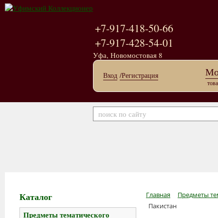
+7-917-418-50-66
+7-917-428-54-01
Уфа, Новомостовая 8
Мо
Вход
/Регистрация
това
Каталог
Главная
Предметы те
Пакистан
Предметы тематического