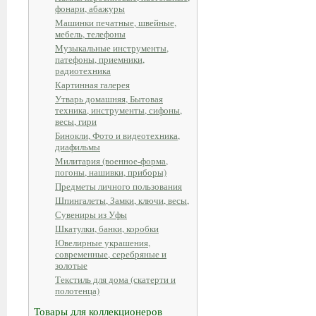
фонари, абажуры
Машинки печатные, швейные,
мебель, телефоны
Музыкальные инструменты,
патефоны, приемники,
радиотехника
Картинная галерея
Утварь домашняя, Бытовая
техника, инструменты, сифоны,
весы, гири
Бинокли, Фото и видеотехника,
диафильмы
Милитария (военное-форма,
погоны, нашивки, приборы)
Предметы личного пользования
Шпингалеты, Замки, ключи, весы,
Сувениры из Уфы
Шкатулки, банки, коробки
Ювелирные украшения,
современные, серебряные и
золотые
Текстиль для дома (скатерти и
полотенца)
Товары для коллекционеров