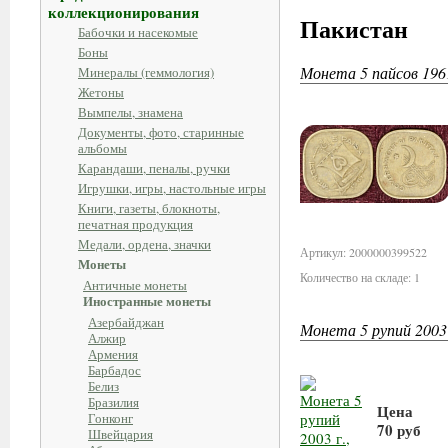
коллекционирования
Пакистан
Бабочки и насекомые
Боны
Монета 5 пайсов 196
Минералы (геммология)
Жетоны
Вымпелы, знамена
Документы, фото, старинные
альбомы
Карандаши, пеналы, ручки
Игрушки, игры, настольные игры
Книги, газеты, блокноты,
печатная продукция
Медали, ордена, значки
Артикул: 2000000399522
Монеты
Количество на складе: 1
Античные монеты
Иностранные монеты
Азербайджан
Монета 5 рупий 2003
Алжир
Армения
Барбадос
Белиз
Бразилия
Цена
Гонконг
70 руб
Швейцария