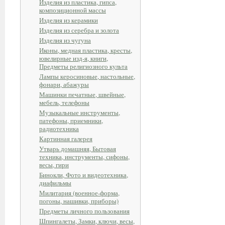
Изделия из пластика, гипса,
композиционной массы
Изделия из керамики
Изделия из серебра и золота
Изделия из чугуна
Иконы, медная пластика, кресты,
ювелирные изд-я, книги,
Предметы религиозного культа
Лампы керосиновые, настольные,
фонари, абажуры
Машинки печатные, швейные,
мебель, телефоны
Музыкальные инструменты,
патефоны, приемники,
радиотехника
Картинная галерея
Утварь домашняя, Бытовая
техника, инструменты, сифоны,
весы, гири
Бинокли, Фото и видеотехника,
диафильмы
Милитария (военное-форма,
погоны, нашивки, приборы)
Предметы личного пользования
Шпингалеты, Замки, ключи, весы,