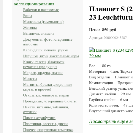
коллекционирования
Планшет S (2
Бабочки и насекомые
23 Leuchttur
Боны
Минералы (геммология)
Жетоны
Цена:
850 руб
Вымпелы, знамена
Артикул: 2000000245287
Документы, фото, старинные
альбомы
Карандаши, пеналы, ручки
Игрушки, игры, настольные игры
Книги, газеты, блокноты,
Вес 180 гр
печатная продукция
Материал Флок (Бархат
Медали, ордена, значки
Вид отделки Планшет име
Монеты
Комплектация Прозрачна
Магниты, брелки ,скидочные
Внешний размер упаков
карты, и прочее)
Диаметр ячейки 29 мм
Открытки, конверты, марки
Глубина ячейки 6 мм
Проездные, лотерейные билеты
Количество ячеек 48 ш
Печати, штампы, таблички,
Внутренний диаметр ка
оттиски
Пивная атрибутика
Посмотреть еще в э
Пластинки, кассеты, диски
Прочее, спортивная тематика,