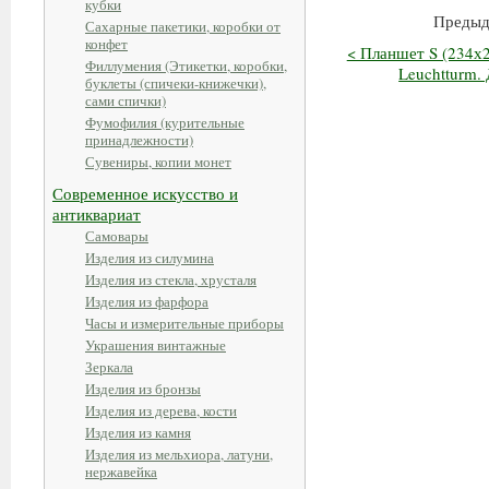
кубки
Предыд
Сахарные пакетики, коробки от
конфет
< Планшет S (234х2
Филлумения (Этикетки, коробки,
Leuchtturm.
буклеты (спичеки-книжечки),
сами спички)
Фумофилия (курительные
принадлежности)
Сувениры, копии монет
Современное искусство и
антиквариат
Самовары
Изделия из силумина
Изделия из стекла, хрусталя
Изделия из фарфора
Часы и измерительные приборы
Украшения винтажные
Зеркала
Изделия из бронзы
Изделия из дерева, кости
Изделия из камня
Изделия из мельхиора, латуни,
нержавейка