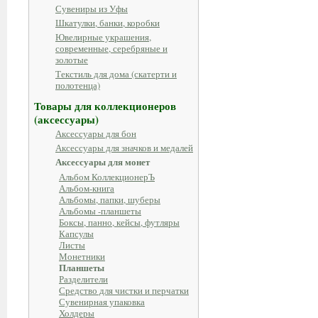
Сувениры из Уфы
Шкатулки, банки, коробки
Ювелирные украшения,
современные, серебряные и
золотые
Текстиль для дома (скатерти и
полотенца)
Товары для коллекционеров
(аксессуары)
Аксессуары для бон
Аксессуары для значков и медалей
Аксессуары для монет
Альбом КоллекционерЪ
Альбом-книга
Альбомы, папки, шуберы
Альбомы -планшеты
Боксы, панно, кейсы, футляры
Капсулы
Листы
Монетники
Планшеты
Разделители
Средство для чистки и перчатки
Сувенирная упаковка
Холдеры