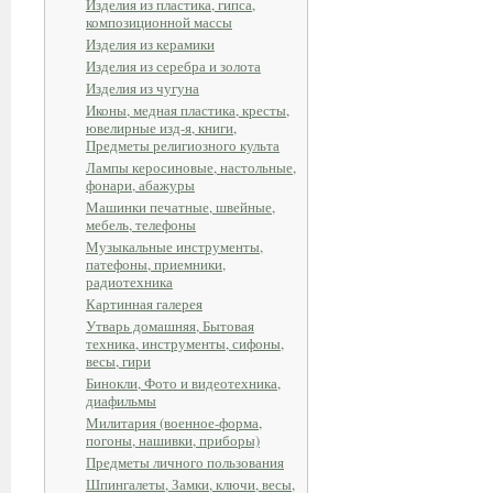
Изделия из пластика, гипса,
композиционной массы
Изделия из керамики
Изделия из серебра и золота
Изделия из чугуна
Иконы, медная пластика, кресты,
ювелирные изд-я, книги,
Предметы религиозного культа
Лампы керосиновые, настольные,
фонари, абажуры
Машинки печатные, швейные,
мебель, телефоны
Музыкальные инструменты,
патефоны, приемники,
радиотехника
Картинная галерея
Утварь домашняя, Бытовая
техника, инструменты, сифоны,
весы, гири
Бинокли, Фото и видеотехника,
диафильмы
Милитария (военное-форма,
погоны, нашивки, приборы)
Предметы личного пользования
Шпингалеты, Замки, ключи, весы,