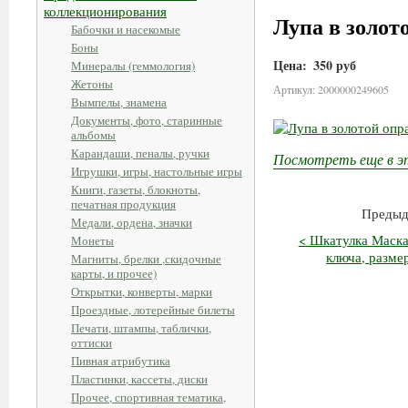
коллекционирования
Лупа в золото
Бабочки и насекомые
Боны
Цена:
350 руб
Минералы (геммология)
Жетоны
Артикул: 2000000249605
Вымпелы, знамена
Документы, фото, старинные
альбомы
Карандаши, пеналы, ручки
Посмотреть еще в э
Игрушки, игры, настольные игры
Книги, газеты, блокноты,
печатная продукция
Предыд
Медали, ордена, значки
< Шкатулка Маскар
Монеты
ключа, разме
Магниты, брелки ,скидочные
карты, и прочее)
Открытки, конверты, марки
Проездные, лотерейные билеты
Печати, штампы, таблички,
оттиски
Пивная атрибутика
Пластинки, кассеты, диски
Прочее, спортивная тематика,