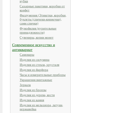
кубки
Сахарные пакетики, коробки от
конфет
Филлумения (Этикетки, коробки,
буклеты (спичеки-книжечки),
сами спички)
Фумофилия (курительные
принадлежности)
Сувениры, копии монет
Современное искусство и
антиквариат
Самовары
Изделия из силумина
Изделия из стекла, хрусталя
Изделия из фарфора
Часы и измерительные приборы
Украшения винтажные
Зеркала
Изделия из бронзы
Изделия из дерева, кости
Изделия из камня
Изделия из мельхиора, латуни,
нержавейка