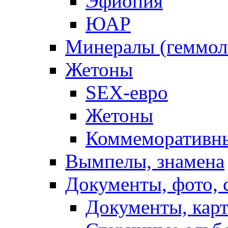
Эфиопия
ЮАР
Минералы (геммол
Жетоны
SEX-eвро
Жетоны
Коммеморативн
Вымпелы, знамена
Документы, фото,
Документы, кар