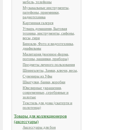
мебель, телефоны
Музыкальные инструменты,
патефоны, приемники,
радиотехника
Картинная галерея
Утварь домашняя, Бытовая
техника, инструменты, сифоны,
весы, гири
Бинокли, Фото и видеотехника,
диафильмы
Милитария (военное-форма,
погоны, нашивки, приборы)
Предметы личного пользования
Шпингалеты, Замки, ключи, весы,
Сувениры из Уфы
Шкатулки, банки, коробки
Ювелирные украшения,
современные, серебряные и
золотые
Текстиль для дома (скатерти и
полотенца)
Товары для коллекционеров
(аксессуары)
Аксессуары для бон