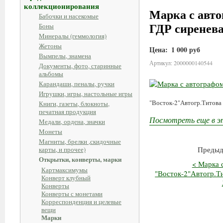
коллекционирования
Марка с авто
Бабочки и насекомые
ГДР сиренева
Боны
Минералы (геммология)
Жетоны
Цена:
1 000 руб
Вымпелы, знамена
Артикул: 2000000140544
Документы, фото, старинные
альбомы
Карандаши, пеналы, ручки
Игрушки, игры, настольные игры
"Восток-2"Автогр.Титова
Книги, газеты, блокноты,
печатная продукция
Посмотреть еще в э
Медали, ордена, значки
Монеты
Магниты, брелки ,скидочные
Предыд
карты, и прочее)
Открытки, конверты, марки
< Марка 
Картмаксимумы
"Восток-2"Автогр.Ти
Конверт клубный
Конверты
Конверты с монетами
Корреспонденция и целевые
вещи
Марки