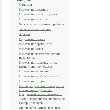
Самовары
Изделия из силумина
Изделия из стекла, хрусталя
Изделия из фарфора
Часы и измерительные приборы
Украшения винтажные
Зеркала
Изделия из бронзы
Изделия из дерева, кости
Изделия из камня
Изделия из мельхиора, латуни,
нержавейка
Изделия из пластика, гипса,
композиционной массы
Изделия из керамики
Изделия из серебра и золота
Изделия из чугуна
Иконы, медная пластика, кресты,
ювелирные изд-я, книги,
Предметы религиозного культа
Лампы керосиновые, настольные,
фонари, абажуры
Машинки печатные, швейные,