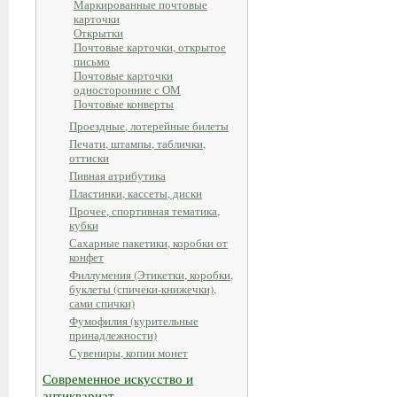
Маркированные почтовые
карточки
Открытки
Почтовые карточки, открытое
письмо
Почтовые карточки
односторонние с ОМ
Почтовые конверты
Проездные, лотерейные билеты
Печати, штампы, таблички,
оттиски
Пивная атрибутика
Пластинки, кассеты, диски
Прочее, спортивная тематика,
кубки
Сахарные пакетики, коробки от
конфет
Филлумения (Этикетки, коробки,
буклеты (спичеки-книжечки),
сами спички)
Фумофилия (курительные
принадлежности)
Сувениры, копии монет
Современное искусство и
антиквариат