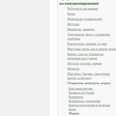
коллекционирования
Бабочки и насекомые
Боны
Минералы (геммология)
Жетоны
Вымпелы, знамена
Документы, фото, старинные
альбомы
Карандаши, пеналы, ручки
Игрушки, игры, настольные игры
Книги, газеты, блокноты,
печатная продукция
Медали, ордена, значки
Монеты
Магниты, брелки ,скидочные
карты, и прочее)
Открытки, конверты, марки
Картмаксимумы
Конверт клубный
Конверты
Конверты с монетами
Корреспонденция и целевые
вещи
Марки