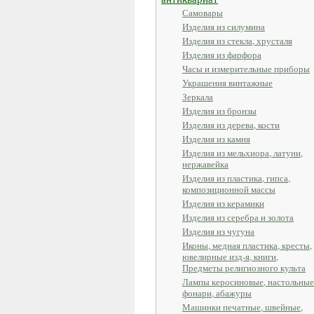
Самовары
Изделия из силумина
Изделия из стекла, хрусталя
Изделия из фарфора
Часы и измерительные приборы
Украшения винтажные
Зеркала
Изделия из бронзы
Изделия из дерева, кости
Изделия из камня
Изделия из мельхиора, латуни,
нержавейка
Изделия из пластика, гипса,
композиционной массы
Изделия из керамики
Изделия из серебра и золота
Изделия из чугуна
Иконы, медная пластика, кресты,
ювелирные изд-я, книги,
Предметы религиозного культа
Лампы керосиновые, настольные
фонари, абажуры
Машинки печатные, швейные,