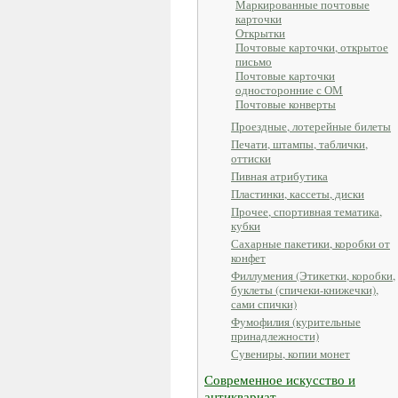
Маркированные почтовые
карточки
Открытки
Почтовые карточки, открытое
письмо
Почтовые карточки
односторонние с ОМ
Почтовые конверты
Проездные, лотерейные билеты
Печати, штампы, таблички,
оттиски
Пивная атрибутика
Пластинки, кассеты, диски
Прочее, спортивная тематика,
кубки
Сахарные пакетики, коробки от
конфет
Филлумения (Этикетки, коробки,
буклеты (спичеки-книжечки),
сами спички)
Фумофилия (курительные
принадлежности)
Сувениры, копии монет
Современное искусство и
антиквариат