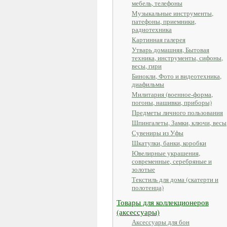
мебель, телефоны
Музыкальные инструменты,
патефоны, приемники,
радиотехника
Картинная галерея
Утварь домашняя, Бытовая
техника, инструменты, сифоны,
весы, гири
Бинокли, Фото и видеотехника,
диафильмы
Милитария (военное-форма,
погоны, нашивки, приборы)
Предметы личного пользования
Шпингалеты, Замки, ключи, весы
Сувениры из Уфы
Шкатулки, банки, коробки
Ювелирные украшения,
современные, серебряные и
золотые
Текстиль для дома (скатерти и
полотенца)
Товары для коллекционеров
(аксессуары)
Аксессуары для бон