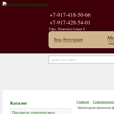
+7-917-418-50-66
+7-917-428-54-01
Уфа, Новомостовая 8
Мо
Вход
/Регистрация
това
Каталог
Главная
Современное
Милитария (военное-ф
Предметы тематического