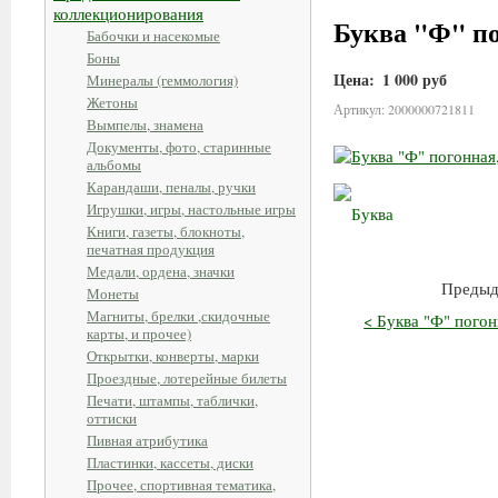
коллекционирования
Буква "Ф" по
Бабочки и насекомые
Боны
Цена:
1 000 руб
Минералы (геммология)
Жетоны
Артикул: 2000000721811
Вымпелы, знамена
Документы, фото, старинные
альбомы
Карандаши, пеналы, ручки
Игрушки, игры, настольные игры
Книги, газеты, блокноты,
печатная продукция
Медали, ордена, значки
Предыд
Монеты
Магниты, брелки ,скидочные
< Буква "Ф" погон
карты, и прочее)
Открытки, конверты, марки
Проездные, лотерейные билеты
Печати, штампы, таблички,
оттиски
Пивная атрибутика
Пластинки, кассеты, диски
Прочее, спортивная тематика,