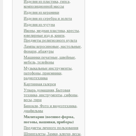
Изделия из пластика, гипса,
композиционной массы
Изделия из керамики
Изделия из серебра и золота
Изделия из чугуна
Иконы, медная пластика, кресты,
ювелирные изд-я, книги,
Предметы религиозного культа
Лампы керосиновые, настольные,
фонари, абажуры
Машинки печатные, швейные,
мебель, телефоны
Музыкальные инструменты,
патефоны, приемники,
радиотехника
Картинная галерея
Утварь домашняя, Бытовая
техника, инструменты, сифоны,
весы, гири
Бинокли, Фото и видеотехника,
диафильмы
Милитария (военное-форма,
погоны, нашивки, приборы)
Предметы личного пользования
Шпингалеты, Замки, ключи, весы,