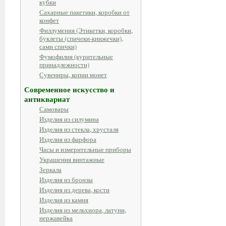
кубки
Сахарные пакетики, коробки от
конфет
Филлумения (Этикетки, коробки,
буклеты (спичеки-книжечки),
сами спички)
Фумофилия (курительные
принадлежности)
Сувениры, копии монет
Современное искусство и
антиквариат
Самовары
Изделия из силумина
Изделия из стекла, хрусталя
Изделия из фарфора
Часы и измерительные приборы
Украшения винтажные
Зеркала
Изделия из бронзы
Изделия из дерева, кости
Изделия из камня
Изделия из мельхиора, латуни,
нержавейка