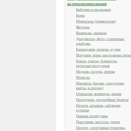
коллекционирования
Бабочки и насекомые
Боны
Минералы (геммология)
Жетоны
Вымпелы, знамена
Документы, фото, старинные
альбомы
Карандаши, пеналы, ручки
Игрушки, игры, настольные игры
Книги, газеты, блокноты,
печатная продукция
Медали, ордена, значки
Монеты
Магниты, брелки ,скидочные
карты, и прочее)
Открытки, конверты, марки
Проездные, лотерейные билеты
Печати, штампы, таблички,
оттиски
Пивная атрибутика
Пластинки, кассеты, диски
Прочее, спортивная тематика,