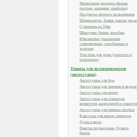
Милитария (военное-форма,
погоны, нашивки, приборы)
Предметы личного пользования
Шпингалеты, Замки, ключи, весы
Сувениры из Уфы
Шкатулки, банки, коробки
Ювелирные украшения,
современные, серебряные и
золотые
Текстиль для дома (скатерти и
полотенца)
Товары для коллекционеров
(аксессуары)
Аксессуары для бон
Аксессуары для значков и медале
Аксессуары для монет
Аксессуары для открыток,
конвертов, календарей и этикето
Аксессуары для пивных пробок
Кляссеры для марок, пинцеты
Лупы и весы
Пакеты подарочные, бумага,
банты