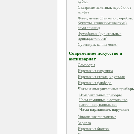
кубки
Сахарные пакетики, коробки от
конфет
Филлумения (Этикетки, коробки,
буклеты (спичеки-книжечки),
сами спички)
Фумофилия (курительные
принадлежности)
Сувениры, копии монет
Современное искусство и
антиквариат
Самовары
Изделия из силумина
Изделия из стекла, хрусталя
Изделия из фарфора
Часы и измерительные прибор
Измерительные приборы
Часы каминные, настольные,
настенные, напольные
Часы карманные, наручные
Украшения винтажные
Зеркала
Изделия из бронзы