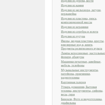
Изделия из дерева, кости
Изделия из камня
Изделия из мельхиора, латуни,
нержавейка
Изделия из пластика, гипса,
композиционной массы
Изделия из керамики
Изделия из серебра и золота
Изделия из чугуна
Иконы, медная пластика, кресты,
ювелирные изд-я, книги,
Предметы религиозного культа
Лампы керосиновые, настольные
фонари, абажуры
Машинки печатные, швейные,
мебель, телефоны
Музыкальные инструменты,
патефоны, приемники,
радиотехника
Картинная галерея
Утварь домашняя, Бытовая
техника, инструменты, сифоны,
весы, гири
Бинокли, Фото и видеотехника,
диафильмы