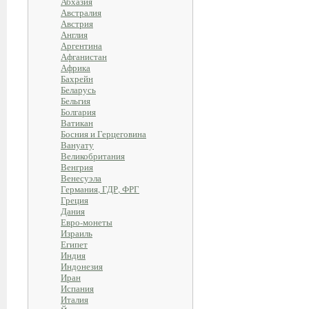
Абхазия
Австралия
Австрия
Англия
Аргентина
Афганистан
Африка
Бахрейн
Беларусь
Бельгия
Болгария
Ватикан
Босния и Герцеговина
Вануату
Великобритания
Венгрия
Венесуэла
Германия, ГДР, ФРГ
Греция
Дания
Евро-монеты
Израиль
Египет
Индия
Индонезия
Иран
Испания
Италия