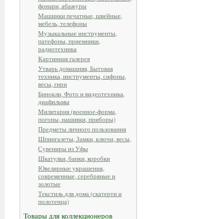
фонари, абажуры
Машинки печатные, швейные,
мебель, телефоны
Музыкальные инструменты,
патефоны, приемники,
радиотехника
Картинная галерея
Утварь домашняя, Бытовая
техника, инструменты, сифоны,
весы, гири
Бинокли, Фото и видеотехника,
диафильмы
Милитария (военное-форма,
погоны, нашивки, приборы)
Предметы личного пользования
Шпингалеты, Замки, ключи, весы,
Сувениры из Уфы
Шкатулки, банки, коробки
Ювелирные украшения,
современные, серебряные и
золотые
Текстиль для дома (скатерти и
полотенца)
Товары для коллекционеров