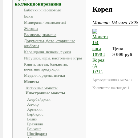
коллекционирования
Корея
Бабочки и насекомые
Боны
Монета 1/4 янга 1898 
Минералы (геммология)
Жетоны
Вымпелы, знамена
Документы, фото, старинные
альбомы
Цена
Карандаши, пеналы, ручки
3 000 руб
Игрушки, игры, настольные игры
Книги, газеты, блокноты,
В корзину
печатная продукция
Медали, ордена, значки
Артикул: 2000000762470
Монеты
Античные монеты
Количество на складе: 1
Иностранные монеты
Азербайджан
Алжир
Армения
Барбадос
Белиз
Бразилия
Гонконг
Швейцария