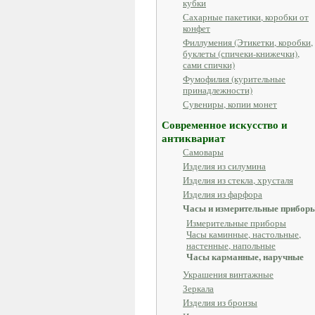
кубки
Сахарные пакетики, коробки от
конфет
Филлумения (Этикетки, коробки,
буклеты (спичеки-книжечки),
сами спички)
Фумофилия (курительные
принадлежности)
Сувениры, копии монет
Современное искусство и
антиквариат
Самовары
Изделия из силумина
Изделия из стекла, хрусталя
Изделия из фарфора
Часы и измерительные прибор
Измерительные приборы
Часы каминные, настольные,
настенные, напольные
Часы карманные, наручные
Украшения винтажные
Зеркала
Изделия из бронзы