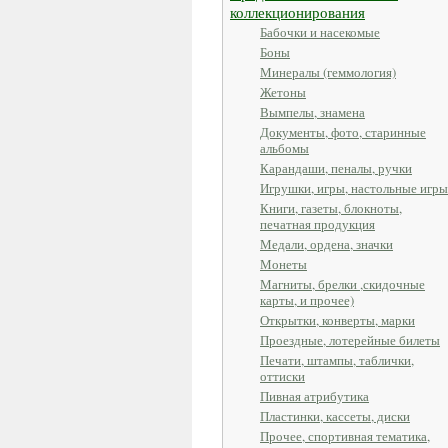
коллекционирования
Бабочки и насекомые
Боны
Минералы (геммология)
Жетоны
Вымпелы, знамена
Документы, фото, старинные
альбомы
Карандаши, пеналы, ручки
Игрушки, игры, настольные игры
Книги, газеты, блокноты,
печатная продукция
Медали, ордена, значки
Монеты
Магниты, брелки ,скидочные
карты, и прочее)
Открытки, конверты, марки
Проездные, лотерейные билеты
Печати, штампы, таблички,
оттиски
Пивная атрибутика
Пластинки, кассеты, диски
Прочее, спортивная тематика,