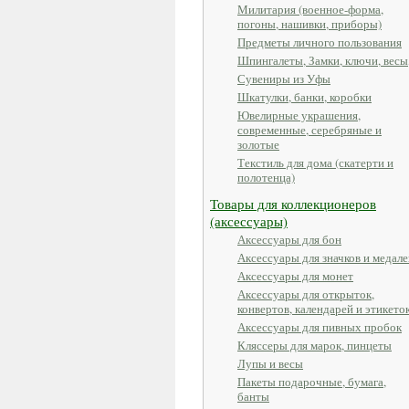
Милитария (военное-форма,
погоны, нашивки, приборы)
Предметы личного пользования
Шпингалеты, Замки, ключи, весы
Сувениры из Уфы
Шкатулки, банки, коробки
Ювелирные украшения,
современные, серебряные и
золотые
Текстиль для дома (скатерти и
полотенца)
Товары для коллекционеров
(аксессуары)
Аксессуары для бон
Аксессуары для значков и медале
Аксессуары для монет
Аксессуары для открыток,
конвертов, календарей и этикето
Аксессуары для пивных пробок
Кляссеры для марок, пинцеты
Лупы и весы
Пакеты подарочные, бумага,
банты