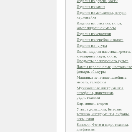
Изделия из дерева, кости
Изделия из камня
Изделия из мельхиора, латуни,
нержавейка
Изделия из пластика, гипса,
композиционной массы
Изделия из керамики
Изделия из серебра и золота
Изделия из чугуна
Иконы, медная пластика, кресты,
ювелирные изд-я, книги,
Предметы религиозного культа
Лампы керосиновые, настольные
фонари, абажуры
Машинки печатные, швейные,
мебель, телефоны
Музыкальные инструменты,
патефоны, приемники,
радиотехника
Картинная галерея
Утварь домашняя, Бытовая
техника, инструменты, сифоны,
весы, гири
Бинокли, Фото и видеотехника,
диафильмы