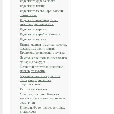
Изделия из дерева, кости
Изделия из камня
Изделия из мельхиора, латуни,
нержавейка
Изделия из пластика, гипса,
композиционной массы
Изделия из керамики
Изделия из серебра и золота
Изделия из чугуна
Иконы, медная пластика, кресты,
ювелирные изд-я, книги,
Предметы религиозного культа
Лампы керосиновые, настольные,
фонари, абажуры
Машинки печатные, швейные,
мебель, телефоны
Музыкальные инструменты,
патефоны, приемники,
радиотехника
Картинная галерея
Утварь домашняя, Бытовая
техника, инструменты, сифоны,
весы, гири
Бинокли, Фото и видеотехника,
диафильмы