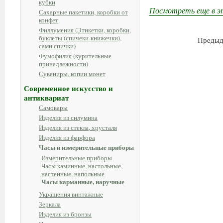
кубки
Посмотреть еще в э
Сахарные пакетики, коробки от
конфет
Филлумения (Этикетки, коробки,
буклеты (спичеки-книжечки),
Предыд
сами спички)
Фумофилия (курительные
принадлежности)
Сувениры, копии монет
Современное искусство и
антиквариат
Самовары
Изделия из силумина
Изделия из стекла, хрусталя
Изделия из фарфора
Часы и измерительные приборы
Измерительные приборы
Часы каминные, настольные,
настенные, напольные
Часы карманные, наручные
Украшения винтажные
Зеркала
Изделия из бронзы