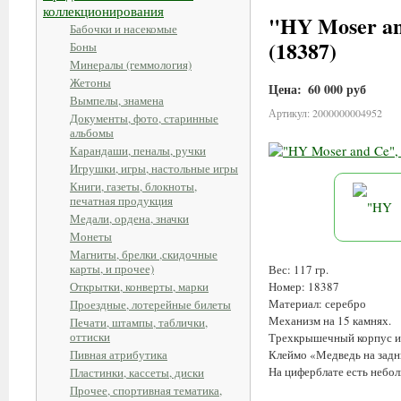
коллекционирования
"HY Moser an
Бабочки и насекомые
(18387)
Боны
Минералы (геммология)
Жетоны
Цена:
60 000 руб
Вымпелы, знамена
Артикул: 2000000004952
Документы, фото, старинные
альбомы
Карандаши, пеналы, ручки
Игрушки, игры, настольные игры
Книги, газеты, блокноты,
печатная продукция
Медали, ордена, значки
Монеты
Магниты, брелки ,скидочные
карты, и прочее)
Вес: 117 гр.
Открытки, конверты, марки
Номер: 18387
Материал: серебро
Проездные, лотерейные билеты
Механизм на 15 камнях.
Печати, штампы, таблички,
оттиски
Трехкрышечный корпус из
Пивная атрибутика
Клеймо «Медведь на задн
На циферблате есть небо
Пластинки, кассеты, диски
Прочее, спортивная тематика,