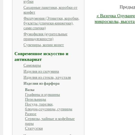
кубки
Предыд
Сахарные пакетики, коробки от
конфет
< Вазочка Одуванчи
Филлумения (Этикетки, коробки,
микросколы, высота 
буклеты (спичеки-книжечки),
сами спички)
Фумофилия (курительные
принадлежности)
Сувениры, копии монет
Современное искусство и
антиквариат
Самовары
Изделия из силумина
Изделия из стекла, хрусталя
Изделия из фарфора
Вазы
Графины и кувшины
Пепельницы
Посуда, тарелки,
блюдца,соусницы, супницы
Разное
Сервизы, чайные и кофейные
пары
Статуэтки