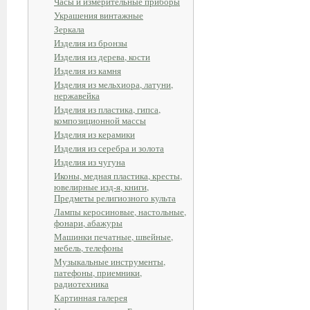
Часы и измерительные приборы
Украшения винтажные
Зеркала
Изделия из бронзы
Изделия из дерева, кости
Изделия из камня
Изделия из мельхиора, латуни,
нержавейка
Изделия из пластика, гипса,
композиционной массы
Изделия из керамики
Изделия из серебра и золота
Изделия из чугуна
Иконы, медная пластика, кресты,
ювелирные изд-я, книги,
Предметы религиозного культа
Лампы керосиновые, настольные,
фонари, абажуры
Машинки печатные, швейные,
мебель, телефоны
Музыкальные инструменты,
патефоны, приемники,
радиотехника
Картинная галерея