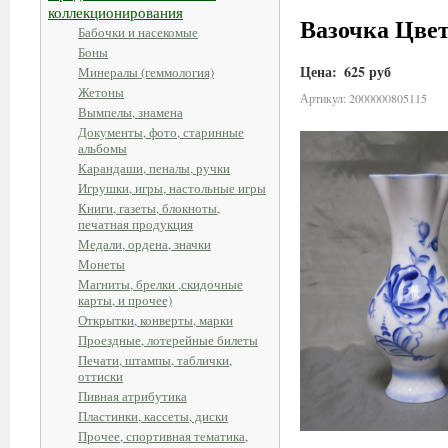
коллекционирования
Вазочка Цвет
Бабочки и насекомые
Боны
Цена:
625 руб
Минералы (геммология)
Жетоны
Артикул: 2000000805115
Вымпелы, знамена
Документы, фото, старинные
альбомы
Карандаши, пеналы, ручки
Игрушки, игры, настольные игры
Книги, газеты, блокноты,
печатная продукция
Медали, ордена, значки
Монеты
Магниты, брелки ,скидочные
карты, и прочее)
Открытки, конверты, марки
Проездные, лотерейные билеты
Печати, штампы, таблички,
оттиски
Пивная атрибутика
Пластинки, кассеты, диски
Прочее, спортивная тематика,