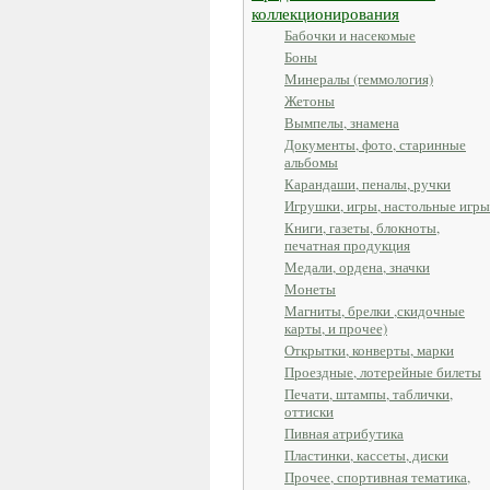
коллекционирования
Бабочки и насекомые
Боны
Минералы (геммология)
Жетоны
Вымпелы, знамена
Документы, фото, старинные
альбомы
Карандаши, пеналы, ручки
Игрушки, игры, настольные игры
Книги, газеты, блокноты,
печатная продукция
Медали, ордена, значки
Монеты
Магниты, брелки ,скидочные
карты, и прочее)
Открытки, конверты, марки
Проездные, лотерейные билеты
Печати, штампы, таблички,
оттиски
Пивная атрибутика
Пластинки, кассеты, диски
Прочее, спортивная тематика,