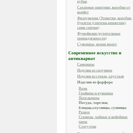
кубки
Сахарные пакетики, коробки от
конфет
Филлумения (Этикетки, коробки,
буклеты (спичеки-книжечки),
сами спички)
Фумофилия (курительные
принадлежности)
Сувениры, копии монет
Современное искусство и
антиквариат
Самовары
Изделия из силумина
Изделия из стекла, хрусталя
Изделия из фарфора
Вазы
Графины и кувшины
Пепельницы
Посуда, тарелки,
блюдца,соусницы, супницы
Разное
Сервизы, чайные и кофейные
пары
Статуэтки