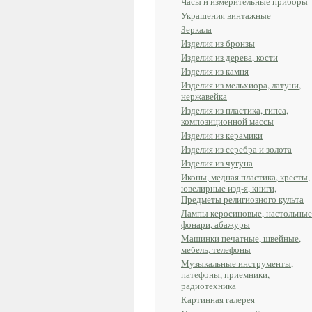
Часы и измерительные приборы
Украшения винтажные
Зеркала
Изделия из бронзы
Изделия из дерева, кости
Изделия из камня
Изделия из мельхиора, латуни,
нержавейка
Изделия из пластика, гипса,
композиционной массы
Изделия из керамики
Изделия из серебра и золота
Изделия из чугуна
Иконы, медная пластика, кресты,
ювелирные изд-я, книги,
Предметы религиозного культа
Лампы керосиновые, настольные
фонари, абажуры
Машинки печатные, швейные,
мебель, телефоны
Музыкальные инструменты,
патефоны, приемники,
радиотехника
Картинная галерея