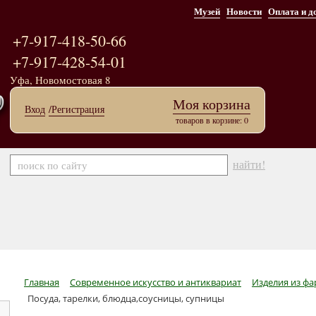
Музей
Новости
Оплата и д
+7-917-418-50-66
+7-917-428-54-01
Уфа, Новомостовая 8
Моя корзина
Вход
/Регистрация
товаров в корзине: 0
найти!
Главная
Современное искусство и антиквариат
Изделия из ф
Посуда, тарелки, блюдца,соусницы, супницы