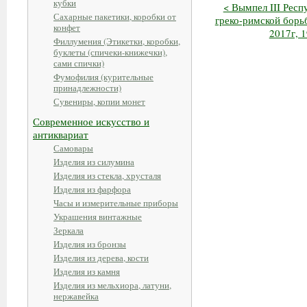
кубки
< Вымпел III Респ
Сахарные пакетики, коробки от
греко-римской борь
конфет
2017г, 1
Филлумения (Этикетки, коробки,
буклеты (спичеки-книжечки),
сами спички)
Фумофилия (курительные
принадлежности)
Сувениры, копии монет
Современное искусство и
антиквариат
Самовары
Изделия из силумина
Изделия из стекла, хрусталя
Изделия из фарфора
Часы и измерительные приборы
Украшения винтажные
Зеркала
Изделия из бронзы
Изделия из дерева, кости
Изделия из камня
Изделия из мельхиора, латуни,
нержавейка