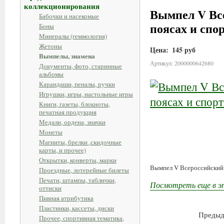
коллекционирования
Вымпел V Вс
Бабочки и насекомые
поясах и спо
Боны
Минералы (геммология)
Жетоны
Цена:
145 руб
Вымпелы, знамена
Артикул: 2000000642680
Документы, фото, старинные
альбомы
Карандаши, пеналы, ручки
Игрушки, игры, настольные игры
Книги, газеты, блокноты,
печатная продукция
Медали, ордена, значки
Монеты
Магниты, брелки ,скидочные
карты, и прочее)
Открытки, конверты, марки
Вымпел V Всероссийский 
Проездные, лотерейные билеты
Печати, штампы, таблички,
Посмотреть еще в э
оттиски
Пивная атрибутика
Пластинки, кассеты, диски
Предыд
Прочее, спортивная тематика,