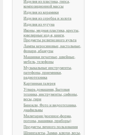
Изделия из пластика, гипса,
композиционной массы
Изделия из керамики
Изделия из серебра и золота
Изделия из чугуна
Иконы, медная пластика, кресты,
ювелирные изд-я, книги,
Предметы религиозного культа
Лампы керосиновые, настольные,
фонари, абажуры
Машинки печатные, швейные,
мебель, телефоны
Музыкальные инструменты,
патефоны, приемники,
радиотехника
Картинная галерея
Утварь домашняя, Бытовая
техника, инструменты, сифоны,
весы, гири
Бинокли, Фото и видеотехника,
диафильмы
Милитария (военное-форма,
погоны, нашивки, приборы)
Предметы личного пользования
Шпингалеты, Замки, ключи, весы,