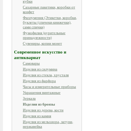
кубки
Сахарные пакетики, коробки от
конфет
Филлумения (Этикетки, коробки,
буклеты (спичеки-книжечки),
сами спички)
Фумофилия (курительные
принадлежности)
Сувениры, копии монет
Современное искусство и
антиквариат
Самовары
Изделия из силумина
Изделия из стекла, хрусталя
Изделия из фарфора
Часы и измерительные приборы
Украшения винтажные
Зеркала
Изделия из бронзы
Изделия из дерева, кости
Изделия из камня
Изделия из мельхиора, латуни,
нержавейка