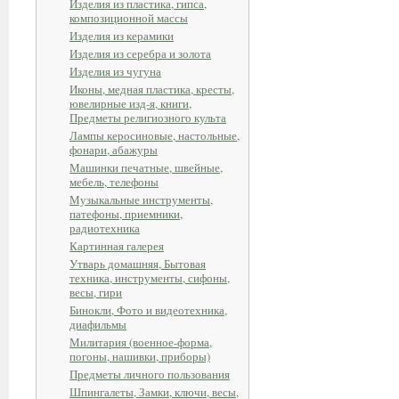
Изделия из пластика, гипса,
композиционной массы
Изделия из керамики
Изделия из серебра и золота
Изделия из чугуна
Иконы, медная пластика, кресты,
ювелирные изд-я, книги,
Предметы религиозного культа
Лампы керосиновые, настольные,
фонари, абажуры
Машинки печатные, швейные,
мебель, телефоны
Музыкальные инструменты,
патефоны, приемники,
радиотехника
Картинная галерея
Утварь домашняя, Бытовая
техника, инструменты, сифоны,
весы, гири
Бинокли, Фото и видеотехника,
диафильмы
Милитария (военное-форма,
погоны, нашивки, приборы)
Предметы личного пользования
Шпингалеты, Замки, ключи, весы,