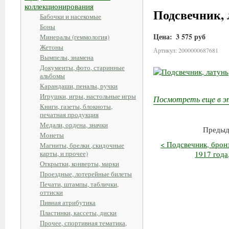
коллекционирования
Подсвечник, 
Бабочки и насекомые
Боны
Цена:
3 575 руб
Минералы (геммология)
Жетоны
Артикул: 2000000687681
Вымпелы, знамена
Документы, фото, старинные
альбомы
Карандаши, пеналы, ручки
Игрушки, игры, настольные игры
Посмотреть еще в э
Книги, газеты, блокноты,
печатная продукция
Медали, ордена, значки
Предыд
Монеты
< Подсвечник, бронз
Магниты, брелки ,скидочные
карты, и прочее)
1917 года
Открытки, конверты, марки
Проездные, лотерейные билеты
Печати, штампы, таблички,
оттиски
Пивная атрибутика
Пластинки, кассеты, диски
Прочее, спортивная тематика,