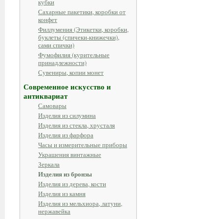
кубки
Сахарные пакетики, коробки от
конфет
Филлумения (Этикетки, коробки,
буклеты (спичеки-книжечки),
сами спички)
Фумофилия (курительные
принадлежности)
Сувениры, копии монет
Современное искусство и
антиквариат
Самовары
Изделия из силумина
Изделия из стекла, хрусталя
Изделия из фарфора
Часы и измерительные приборы
Украшения винтажные
Зеркала
Изделия из бронзы
Изделия из дерева, кости
Изделия из камня
Изделия из мельхиора, латуни,
нержавейка