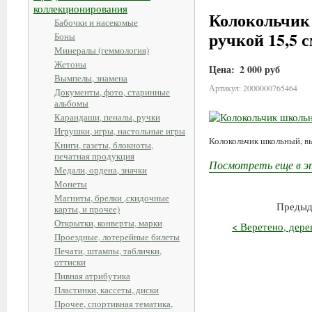
коллекционирования
Колокольчик 
Бабочки и насекомые
ручкой 15,5 с
Боны
Минералы (геммология)
Жетоны
Цена:
2 000 руб
Вымпелы, знамена
Артикул: 2000000765464
Документы, фото, старинные
альбомы
Карандаши, пеналы, ручки
Игрушки, игры, настольные игры
Колокольчик школьный, вы
Книги, газеты, блокноты,
печатная продукция
Посмотреть еще в э
Медали, ордена, значки
Монеты
Магниты, брелки ,скидочные
Предыд
карты, и прочее)
Открытки, конверты, марки
< Веретено, дерев
Проездные, лотерейные билеты
Печати, штампы, таблички,
оттиски
Пивная атрибутика
Пластинки, кассеты, диски
Прочее, спортивная тематика,