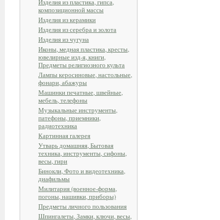
Изделия из пластика, гипса,
композиционной массы
Изделия из керамики
Изделия из серебра и золота
Изделия из чугуна
Иконы, медная пластика, кресты,
ювелирные изд-я, книги,
Предметы религиозного культа
Лампы керосиновые, настольные,
фонари, абажуры
Машинки печатные, швейные,
мебель, телефоны
Музыкальные инструменты,
патефоны, приемники,
радиотехника
Картинная галерея
Утварь домашняя, Бытовая
техника, инструменты, сифоны,
весы, гири
Бинокли, Фото и видеотехника,
диафильмы
Милитария (военное-форма,
погоны, нашивки, приборы)
Предметы личного пользования
Шпингалеты, Замки, ключи, весы,