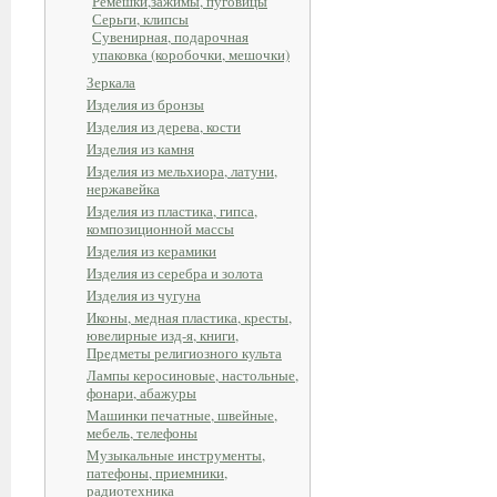
Ремешки,зажимы, пуговицы
Серьги, клипсы
Сувенирная, подарочная
упаковка (коробочки, мешочки)
Зеркала
Изделия из бронзы
Изделия из дерева, кости
Изделия из камня
Изделия из мельхиора, латуни,
нержавейка
Изделия из пластика, гипса,
композиционной массы
Изделия из керамики
Изделия из серебра и золота
Изделия из чугуна
Иконы, медная пластика, кресты,
ювелирные изд-я, книги,
Предметы религиозного культа
Лампы керосиновые, настольные,
фонари, абажуры
Машинки печатные, швейные,
мебель, телефоны
Музыкальные инструменты,
патефоны, приемники,
радиотехника