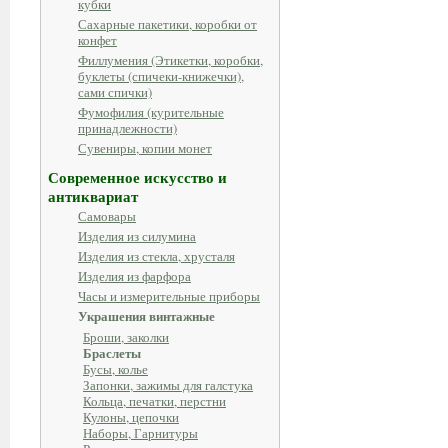
кубки
Сахарные пакетики, коробки от
конфет
Филлумения (Этикетки, коробки,
буклеты (спичеки-книжечки),
сами спички)
Фумофилия (курительные
принадлежности)
Сувениры, копии монет
Современное искусство и
антиквариат
Самовары
Изделия из силумина
Изделия из стекла, хрусталя
Изделия из фарфора
Часы и измерительные приборы
Украшения винтажные
Броши, заколки
Браслеты
Бусы, колье
Запонки, зажимы для галстука
Кольца, печатки, перстни
Кулоны, цепочки
Наборы, Гарнитуры