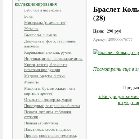
коллекционирования
Браслет Коль
Бабочки и насекомые
(28)
Боны
Минералы (геммология)
Жетоны
Цена:
290 руб
Вымпелы, знамена
Артикул: 2000000676777
Документы, фото, старинные
альбомы
Карандаши, пеналы, ручки
Игрушки, игры, настольные игры
Книги, газеты, блокноты,
Посмотреть еще в э
печатная продукция
Медали, ордена, значки
Монеты
Предыд
Магниты, брелки ,скидочные
карты, и прочее)
< Бигуди для химич
Открытки, конверты, марки
штук , с и
Проездные, лотерейные билеты
Печати, штампы, таблички,
оттиски
Пивная атрибутика
Пластинки, кассеты, диски
Прочее, спортивная тематика,