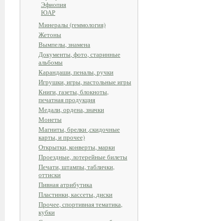
Эфиопия
ЮАР
Минералы (геммология)
Жетоны
Вымпелы, знамена
Документы, фото, старинные
альбомы
Карандаши, пеналы, ручки
Игрушки, игры, настольные игры
Книги, газеты, блокноты,
печатная продукция
Медали, ордена, значки
Монеты
Магниты, брелки ,скидочные
карты, и прочее)
Открытки, конверты, марки
Проездные, лотерейные билеты
Печати, штампы, таблички,
оттиски
Пивная атрибутика
Пластинки, кассеты, диски
Прочее, спортивная тематика,
кубки