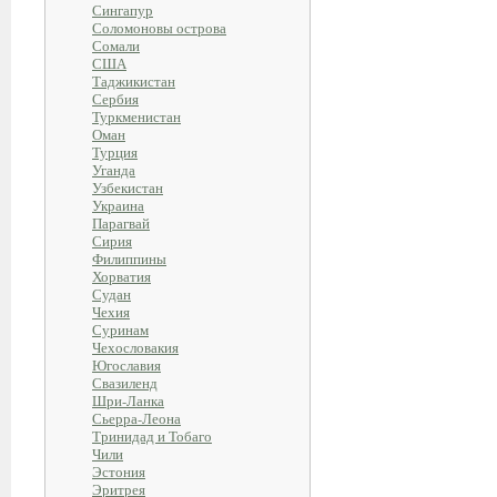
Сингапур
Соломоновы острова
Сомали
США
Таджикистан
Сербия
Туркменистан
Оман
Турция
Уганда
Узбекистан
Украина
Парагвай
Сирия
Филиппины
Хорватия
Судан
Чехия
Суринам
Чехословакия
Югославия
Свазиленд
Шри-Ланка
Сьерра-Леона
Тринидад и Тобаго
Чили
Эстония
Эритрея