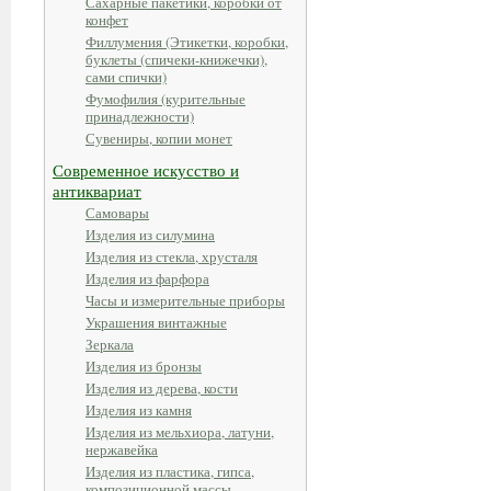
Сахарные пакетики, коробки от
конфет
Филлумения (Этикетки, коробки,
буклеты (спичеки-книжечки),
сами спички)
Фумофилия (курительные
принадлежности)
Сувениры, копии монет
Современное искусство и
антиквариат
Самовары
Изделия из силумина
Изделия из стекла, хрусталя
Изделия из фарфора
Часы и измерительные приборы
Украшения винтажные
Зеркала
Изделия из бронзы
Изделия из дерева, кости
Изделия из камня
Изделия из мельхиора, латуни,
нержавейка
Изделия из пластика, гипса,
композиционной массы