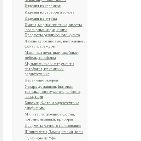
Изделия из керамики
Изделия из серебра и золота
Изделия из чугуна
Иконы, медная пластика, кресты,
ювелирные изд-я, книги,
Предметы религиозного культа
Лампы керосиновые, настольные,
фонари, абажуры
Машинки печатные, швейные,
мебель, телефоны
Музыкальные инструменты,
патефоны, приемники,
радиотехника
Картинная галерея
Утварь домашняя, Бытовая
техника, инструменты, сифоны,
весы, гири
Бинокли, Фото и видеотехника,
диафильмы
Милитария (военное-форма,
погоны, нашивки, приборы)
Предметы личного пользования
Шпингалеты, Замки, ключи, весы,
Сувениры из Уфы