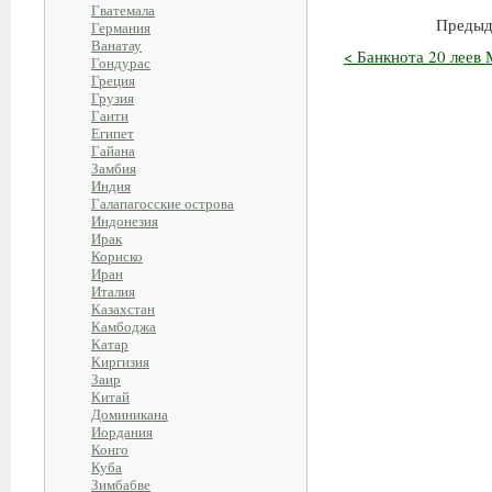
Гватемала
Предыд
Германия
Ванатау
< Банкнота 20 леев 
Гондурас
Греция
Грузия
Гаити
Египет
Гайана
Замбия
Индия
Галапагосские острова
Индонезия
Ирак
Кориско
Иран
Италия
Казахстан
Камбоджа
Катар
Киргизия
Заир
Китай
Доминикана
Иордания
Конго
Куба
Зимбабве