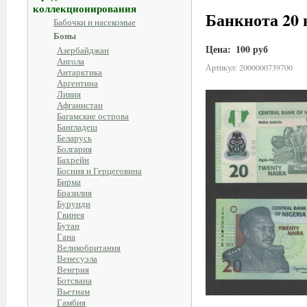
коллекционирования
Банкнота 20 
Бабочки и насекомые
Боны
Цена:
100 руб
Азербайджан
Ангола
Артикул: 2000000739700
Антарктика
Аргентина
Ливия
Афганистан
Багамские острова
Бангладеш
Беларусь
Болгария
Бахрейн
Босния и Герцеговина
Бирма
Бразилия
Бурунди
Гвинея
Бутан
Гана
Великобритания
Венесуэла
Венгрия
Ботсвана
Вьетнам
Гамбия