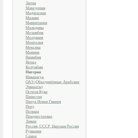
Литва
Македония
Мадагаскар
Малави
Мавритания
Мальдивы
Мозамбик
Молдавия
Монголия
Мексика
Мьянма
Намибия
Непал
Колумбия
Нигерия
Никарагуа
ОАЭ (Объединённые Арабские
Эмираты)
Остров Кука
Пакистан
Папуа Новая Гвинея
Перу
Польша
Приднестровье
Ливан
Россия, СССР, Царская Россия
Румыния
Самоа