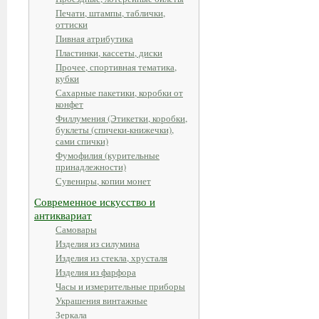
Печати, штампы, таблички,
оттиски
Пивная атрибутика
Пластинки, кассеты, диски
Прочее, спортивная тематика,
кубки
Сахарные пакетики, коробки от
конфет
Филлумения (Этикетки, коробки,
буклеты (спичеки-книжечки),
сами спички)
Фумофилия (курительные
принадлежности)
Сувениры, копии монет
Современное искусство и
антиквариат
Самовары
Изделия из силумина
Изделия из стекла, хрусталя
Изделия из фарфора
Часы и измерительные приборы
Украшения винтажные
Зеркала