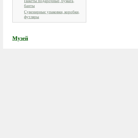
Пакеты подарочные, бумага,
банты
Сувенирные упаковки, коробки,
футляры
Музей