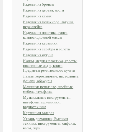
Изделия из бронзы
Изделия из дерева, кости
Изделия из камня
Изделия из мельхиора, латуни,
нержавейка
Изделия из пластика, гипса,
композиционной массы
Изделия из керамики
Изделия из серебра и золота
Изделия из чугуна
Иконы, медная пластика, кресты,
ювелирные изд-я, книги,
Предметы религиозного культа
Лампы керосиновые, настольные,
фонари, абажуры
Машинки печатные, швейные,
мебель, телефоны
Музыкальные инструменты,
патефоны, приемники,
радиотехника
Картинная галерея
Утварь домашняя, Бытовая
техника, инструменты, сифоны,
весы, гири