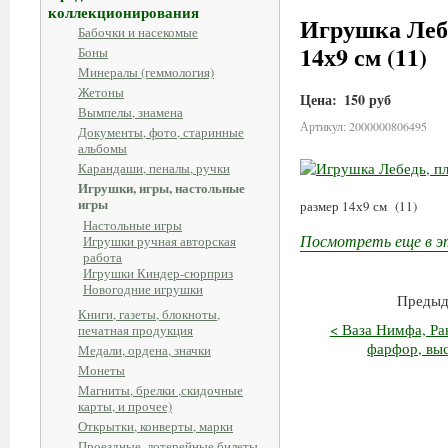
коллекционирования
Игрушка Лебе
Бабочки и насекомые
14х9 см (11)
Боны
Минералы (геммология)
Жетоны
Цена:
150 руб
Вымпелы, знамена
Артикул: 2000000806495
Документы, фото, старинные
альбомы
Карандаши, пеналы, ручки
Игрушки, игры, настольные
игры
размер 14х9 см (11)
Настольные игры
Посмотреть еще в э
Игрушки ручная авторская
работа
Игрушки Киндер-сюрприз
Новогодние игрушки
Предыд
Книги, газеты, блокноты,
< Ваза Нимфа, Ра
печатная продукция
фарфор, выс
Медали, ордена, значки
Монеты
Магниты, брелки ,скидочные
карты, и прочее)
Открытки, конверты, марки
Проездные, лотерейные билеты