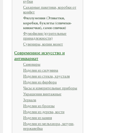
кубки
Сахарные пакетики, коробки от
конфет
Филлумения (Этикетки,
коробки, буклеты (спичеки-
книжечки), сами спички)
Фумофилия (курительные
принадлежности)
Сувениры, копии монет
Современное искусство и
антиквариат
Самовары
Изделия из силумина
Изделия из стекла, хрусталя
Изделия из фарфора
Часы и измерительные приборы
Украшения винтажные
Зеркала
Изделия из бронзы
Изделия из дерева, кости
Изделия из камня
Изделия из мельхиора, латуни,
нержавейка