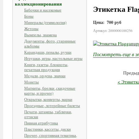
коллекционирования
Этикетка Fla
Бабочки и насекомые
Боны
Цена:
700 руб
Минералы (геммология)
Жетоны
Артикул: 2000000188256
Вымпелы, знамена
Документы, фото, старинные
альбомы
Карандаши, пеналы, ручки
Посмотреть еще в э
Игрушки, игры, настольные игры
Книги, газеты, блокноты,
печатная продукция
Предыд
Медали, ордена, значки
< Этикетка
Монеты
Магниты, брелки ,скидочные
карты, и прочее)
Открытки, конверты, марки
Проездные, лотерейные билеты
Печати, штампы, таблички,
оттиски
Пивная атрибутика
Пластинки, кассеты, диски
Прочее, спортивная тематика,