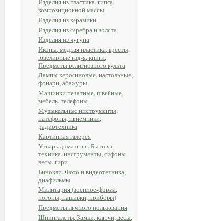
Изделия из пластика, гипса,
композиционной массы
Изделия из керамики
Изделия из серебра и золота
Изделия из чугуна
Иконы, медная пластика, кресты,
ювелирные изд-я, книги,
Предметы религиозного культа
Лампы керосиновые, настольные,
фонари, абажуры
Машинки печатные, швейные,
мебель, телефоны
Музыкальные инструменты,
патефоны, приемники,
радиотехника
Картинная галерея
Утварь домашняя, Бытовая
техника, инструменты, сифоны,
весы, гири
Бинокли, Фото и видеотехника,
диафильмы
Милитария (военное-форма,
погоны, нашивки, приборы)
Предметы личного пользования
Шпингалеты, Замки, ключи, весы,