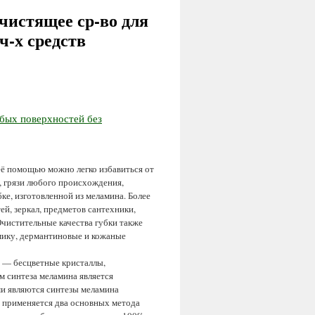
чистящее ср-во для
ч-х средств
ё помощью можно легко избавиться от
, грязи любого происхождения,
бке, изготовленной из меламина. Более
ей, зеркал, предметов сантехники,
чистительные качества губки также
мику, дермантиновые и кожаные
а — бесцветные кристаллы,
 синтеза меламина является
и являются синтезы меламина
 применяется два основных метода