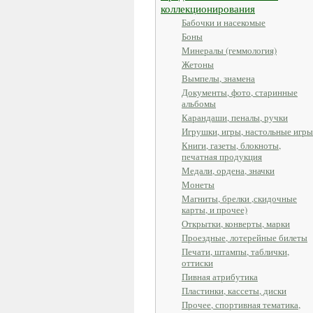
коллекционирования
Бабочки и насекомые
Боны
Минералы (геммология)
Жетоны
Вымпелы, знамена
Документы, фото, старинные
альбомы
Карандаши, пеналы, ручки
Игрушки, игры, настольные игры
Книги, газеты, блокноты,
печатная продукция
Медали, ордена, значки
Монеты
Магниты, брелки ,скидочные
карты, и прочее)
Открытки, конверты, марки
Проездные, лотерейные билеты
Печати, штампы, таблички,
оттиски
Пивная атрибутика
Пластинки, кассеты, диски
Прочее, спортивная тематика,