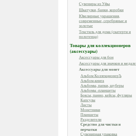
Сувениры из Уфы
Шкатулки, банки, коробки
Ювелирные украшения,
современные, серебряные и
золотые
Текстиль для дома (скатерти и
полотенца)
Товары для коллекционеров
(аксессуары)
Аксессуары для бон
Аксессуары для значков и медале
Аксессуары для монет
Альбом КоллекционерЪ
Альбом-книга
Альбомы, папки, шуберы
Альбомы -планшеты
Боксы, панно, кейсы, футляры
Капсулы
Листы
Монетники
Планшеты
Разделители
Средство для чистки и
перчатки
Сувенирная упаковка