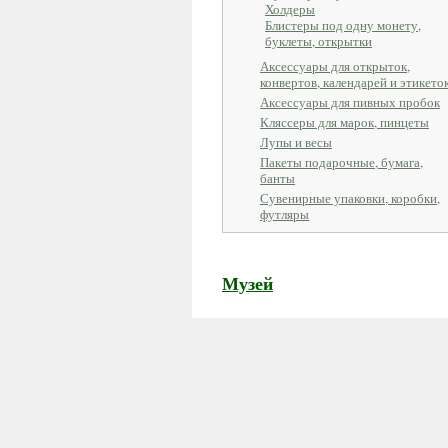
Холдеры
Блистеры под одну монету,
буклеты, открытки
Аксессуары для открыток,
конвертов, календарей и этикето
Аксессуары для пивных пробок
Кляссеры для марок, пинцеты
Лупы и весы
Пакеты подарочные, бумага,
банты
Сувенирные упаковки, коробки,
футляры
Музей