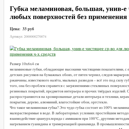
Губка меламиновая, большая, унив-е 
любых поверхностей без применения 
Цена:
33 руб
В корзину
Артикул: 2000000270074
Размер 10х6х4 см
меламиновые губки, обладающие высокими чистящими показателями, с е
детских рисунков на бумажных обоях, от пятен чернил, следов маркеров
ржавчины, известкового налёта, мыльных разводов – всё это под силу гу
того, она без проблем справится с загрязнениями стеклянных поверхност
резиновых покрытий, предметов интерьера и прочих твёрдых изделий. О
распространяются на хромированные детали интерьера и техники, кера
покрытия, дерево, алюминий, влагостойкие обои, оргстекло.
Что такое меламиновая губка? Это чудо губка состоит из 100% меламин
малорастворимые в воде. В лабораторных условиях простейшим методом
взаимодействие цианурхлорида с аммиаком при 100°С, другими методам
нагреванием гуанидина и тримеризацией цианамида. В промышленности