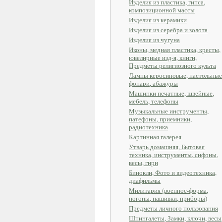
Изделия из пластика, гипса,
композиционной массы
Изделия из керамики
Изделия из серебра и золота
Изделия из чугуна
Иконы, медная пластика, кресты,
ювелирные изд-я, книги,
Предметы религиозного культа
Лампы керосиновые, настольные
фонари, абажуры
Машинки печатные, швейные,
мебель, телефоны
Музыкальные инструменты,
патефоны, приемники,
радиотехника
Картинная галерея
Утварь домашняя, Бытовая
техника, инструменты, сифоны,
весы, гири
Бинокли, Фото и видеотехника,
диафильмы
Милитария (военное-форма,
погоны, нашивки, приборы)
Предметы личного пользования
Шпингалеты, Замки, ключи, весы