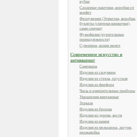
кубки
Сахарные пакетики, коробки от
конфет
Филлумения (Этикетки, коробки,
буклеты (спичеки-книжечки),
сами спички)
Фумофилия (курительные
принадлежности)
Сувениры, копии монет
Современное искусство и
антиквариат
Самовары
Изделия из силумина
Изделия из стекла, хрусталя
Изделия из фарфора
Часы и измерительные приборы
Украшения винтажные
Зеркала
Изделия из бронзы
Изделия из дерева, кости
Изделия из камня
Изделия из мельхиора, латуни,
нержавейка