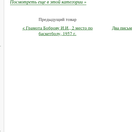
Посмотреть еще в этой категории »
Предыдущий товар
< Грамота Боброву И.И., 2 место по
Два письм
баскетболу, 1957 г.
,
,