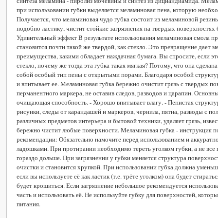
синтеза меламина - пиролиз мочевины и синтез из дициандиамида. Мела
при использовании губки выделяется меламиновая пена, которую необхо
Получается, что меламиновая чудо губка состоит из меламиновой резины
подобно ластику, чистит стойкие загрязнения на твердых поверхностях 
Удивительный эффект В результате использования меламиновая смола пр
становится почти такой же твердой, как стекло. Это превращение дает 
преимущества, какими обладает наждачная бумага. Вы спросите, если эт
стекло, почему же тогда эта губка такая мягкая? Потому, что она сделан
собой особый тип пены с открытыми порами. Благодаря особой структур
и впитывает ее. Меламиновая губка бережно очистит грязь с твердых п
перманентного маркера, не оставив следов, разводов и царапин. Основны
очищающая способность. - Хорошо впитывает влагу. - Пенистая структу
рисунки, следы от карандашей и маркеров, чернила, пятна, разводы с пола,
различных предметов интерьера и бытовой техники, удаляет грязь, извес
бережно чистит любые поверхности. Меламиновая губка - инструкция п
рекомендации: Обязательно намочите перед использованием и аккуратн
ладошками. При протирании необходимо тереть уголком губки, а не все 
гораздо дольше. При загрязнении у губки меняется структура поверхност
очистки и становится хрупкой. При использовании губка должна уменьша
если вы используете её как ластик (т.е. трёте уголком) она будет стирать
будет крошиться. Если загрязнение небольшое рекомендуется использова
часть и использовать её. Не используйте губку для поверхностей, котор
питания.