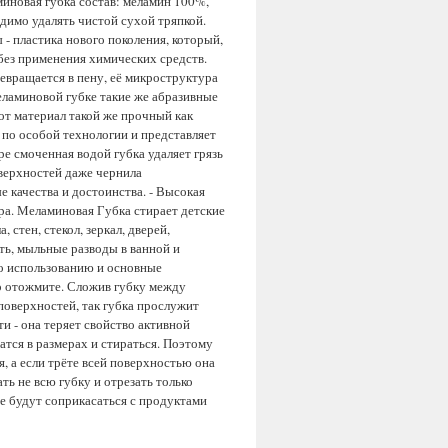
миновая губка состав: меламин 100%,
димо удалять чистой сухой тряпкой.
 - пластика нового поколения, который,
без применения химических средств.
евращается в пену, её микроструктура
меламиновой губке такие же абразивные
от материал такой же прочный как
а по особой технологии и представляет
е смоченная водой губка удаляет грязь
оверхностей даже чернила
е качества и достоинства. - Высокая
ра. Меламиновая Губка стирает детские
 стен, стекол, зеркал, дверей,
ть, мыльные разводы в ванной и
о использованию и основные
о отожмите. Сложив губку между
поверхностей, так губка прослужит
и - она теряет свойство активной
тся в размерах и стираться. Поэтому
ся, а если трёте всей поверхностью она
ть не всю губку и отрезать только
ые будут соприкасаться с продуктами