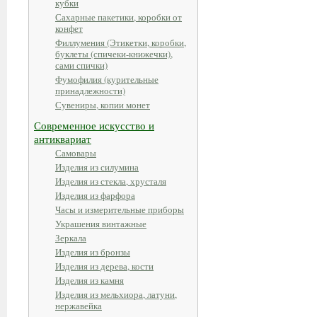
кубки
Сахарные пакетики, коробки от
конфет
Филлумения (Этикетки, коробки,
буклеты (спичеки-книжечки),
сами спички)
Фумофилия (курительные
принадлежности)
Сувениры, копии монет
Современное искусство и
антиквариат
Самовары
Изделия из силумина
Изделия из стекла, хрусталя
Изделия из фарфора
Часы и измерительные приборы
Украшения винтажные
Зеркала
Изделия из бронзы
Изделия из дерева, кости
Изделия из камня
Изделия из мельхиора, латуни,
нержавейка