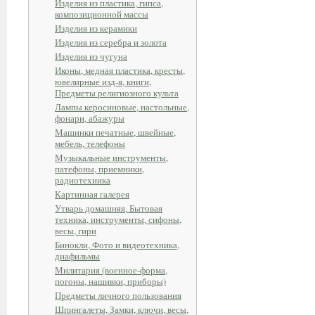
Изделия из пластика, гипса,
композиционной массы
Изделия из керамики
Изделия из серебра и золота
Изделия из чугуна
Иконы, медная пластика, кресты,
ювелирные изд-я, книги,
Предметы религиозного культа
Лампы керосиновые, настольные,
фонари, абажуры
Машинки печатные, швейные,
мебель, телефоны
Музыкальные инструменты,
патефоны, приемники,
радиотехника
Картинная галерея
Утварь домашняя, Бытовая
техника, инструменты, сифоны,
весы, гири
Бинокли, Фото и видеотехника,
диафильмы
Милитария (военное-форма,
погоны, нашивки, приборы)
Предметы личного пользования
Шпингалеты, Замки, ключи, весы,