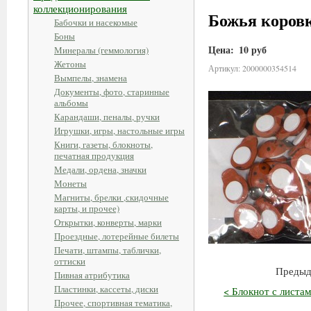
коллекционирования
Божья коровк
Бабочки и насекомые
Боны
Цена:
10 руб
Минералы (геммология)
Жетоны
Артикул: 2000000354514
Вымпелы, знамена
Документы, фото, старинные
альбомы
Карандаши, пеналы, ручки
Игрушки, игры, настольные игры
Книги, газеты, блокноты,
печатная продукция
Медали, ордена, значки
Монеты
Магниты, брелки ,скидочные
карты, и прочее)
Открытки, конверты, марки
Проездные, лотерейные билеты
Печати, штампы, таблички,
оттиски
Предыд
Пивная атрибутика
Пластинки, кассеты, диски
< Блокнот с лист
Прочее, спортивная тематика,