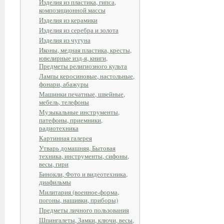
Изделия из пластика, гипса,
композиционной массы
Изделия из керамики
Изделия из серебра и золота
Изделия из чугуна
Иконы, медная пластика, кресты,
ювелирные изд-я, книги,
Предметы религиозного культа
Лампы керосиновые, настольные,
фонари, абажуры
Машинки печатные, швейные,
мебель, телефоны
Музыкальные инструменты,
патефоны, приемники,
радиотехника
Картинная галерея
Утварь домашняя, Бытовая
техника, инструменты, сифоны,
весы, гири
Бинокли, Фото и видеотехника,
диафильмы
Милитария (военное-форма,
погоны, нашивки, приборы)
Предметы личного пользования
Шпингалеты, Замки, ключи, весы,