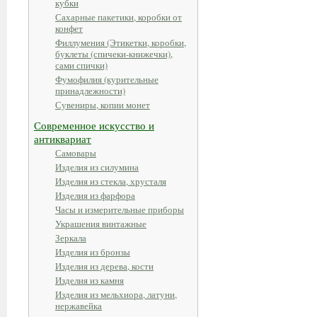
кубки
Сахарные пакетики, коробки от
конфет
Филлумения (Этикетки, коробки,
буклеты (спичеки-книжечки),
сами спички)
Фумофилия (курительные
принадлежности)
Сувениры, копии монет
Современное искусство и
антиквариат
Самовары
Изделия из силумина
Изделия из стекла, хрусталя
Изделия из фарфора
Часы и измерительные приборы
Украшения винтажные
Зеркала
Изделия из бронзы
Изделия из дерева, кости
Изделия из камня
Изделия из мельхиора, латуни,
нержавейка