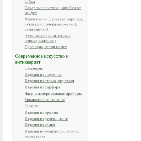
кубки
Сахарные пакетики, коробки от
конфет
Филлумения (Этикетки, коробки,
буклеты (спичеки-книжечки),
сами спички)
Фумофилия (курительные
принадлежности)
Сувениры, копии монет
Современное искусство и
антиквариат
Самовары
Изделия из силумина
Изделия из стекла, хрусталя
Изделия из фарфора
Часы и измерительные приборы
Украшения винтажные
Зеркала
Изделия из бронзы
Изделия из дерева, кости
Изделия из камня
Изделия из мельхиора, латуни,
нержавейка