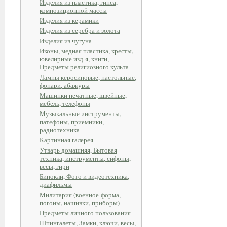
Изделия из пластика, гипса,
композиционной массы
Изделия из керамики
Изделия из серебра и золота
Изделия из чугуна
Иконы, медная пластика, кресты,
ювелирные изд-я, книги,
Предметы религиозного культа
Лампы керосиновые, настольные,
фонари, абажуры
Машинки печатные, швейные,
мебель, телефоны
Музыкальные инструменты,
патефоны, приемники,
радиотехника
Картинная галерея
Утварь домашняя, Бытовая
техника, инструменты, сифоны,
весы, гири
Бинокли, Фото и видеотехника,
диафильмы
Милитария (военное-форма,
погоны, нашивки, приборы)
Предметы личного пользования
Шпингалеты, Замки, ключи, весы,