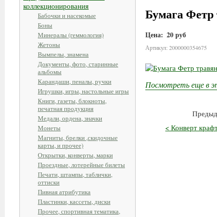
коллекционирования
Бумага Фетр 
Бабочки и насекомые
Боны
Цена:
20 руб
Минералы (геммология)
Жетоны
Артикул: 2000000354675
Вымпелы, знамена
Документы, фото, старинные
альбомы
Карандаши, пеналы, ручки
Посмотреть еще в э
Игрушки, игры, настольные игры
Книги, газеты, блокноты,
печатная продукция
Предыд
Медали, ордена, значки
< Конверт крафт
Монеты
Магниты, брелки ,скидочные
карты, и прочее)
Открытки, конверты, марки
Проездные, лотерейные билеты
Печати, штампы, таблички,
оттиски
Пивная атрибутика
Пластинки, кассеты, диски
Прочее, спортивная тематика,