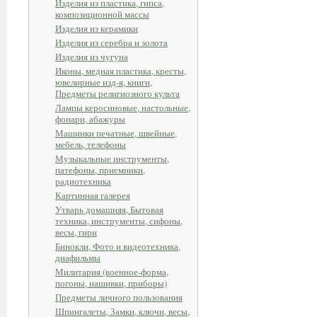
Изделия из пластика, гипса,
композиционной массы
Изделия из керамики
Изделия из серебра и золота
Изделия из чугуна
Иконы, медная пластика, кресты,
ювелирные изд-я, книги,
Предметы религиозного культа
Лампы керосиновые, настольные,
фонари, абажуры
Машинки печатные, швейные,
мебель, телефоны
Музыкальные инструменты,
патефоны, приемники,
радиотехника
Картинная галерея
Утварь домашняя, Бытовая
техника, инструменты, сифоны,
весы, гири
Бинокли, Фото и видеотехника,
диафильмы
Милитария (военное-форма,
погоны, нашивки, приборы)
Предметы личного пользования
Шпингалеты, Замки, ключи, весы,