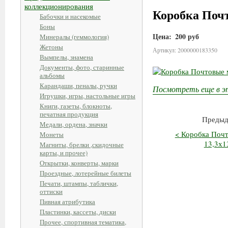
коллекционирования
Коробка Почт
Бабочки и насекомые
Боны
Цена:
200 руб
Минералы (геммология)
Жетоны
Артикул: 2000000183350
Вымпелы, знамена
Документы, фото, старинные
альбомы
Карандаши, пеналы, ручки
Посмотреть еще в э
Игрушки, игры, настольные игры
Книги, газеты, блокноты,
печатная продукция
Предыд
Медали, ордена, значки
< Коробка Почт
Монеты
13,3х1
Магниты, брелки ,скидочные
карты, и прочее)
Открытки, конверты, марки
Проездные, лотерейные билеты
Печати, штампы, таблички,
оттиски
Пивная атрибутика
Пластинки, кассеты, диски
Прочее, спортивная тематика,