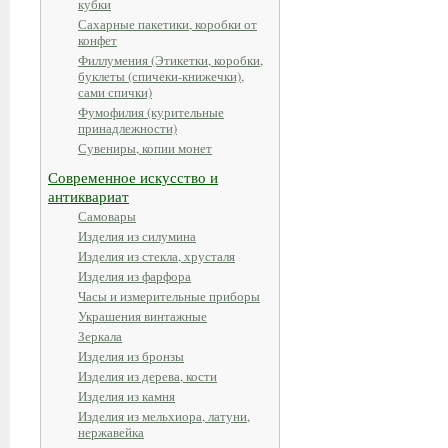
кубки
Сахарные пакетики, коробки от
конфет
Филлумения (Этикетки, коробки,
буклеты (спичеки-книжечки),
сами спички)
Фумофилия (курительные
принадлежности)
Сувениры, копии монет
Современное искусство и
антиквариат
Самовары
Изделия из силумина
Изделия из стекла, хрусталя
Изделия из фарфора
Часы и измерительные приборы
Украшения винтажные
Зеркала
Изделия из бронзы
Изделия из дерева, кости
Изделия из камня
Изделия из мельхиора, латуни,
нержавейка