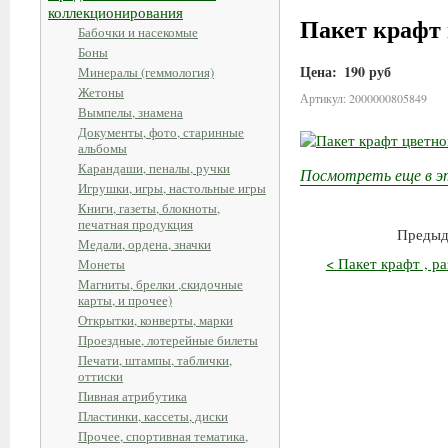
коллекционирования
Пакет крафт 
Бабочки и насекомые
Боны
Цена:
190 руб
Минералы (геммология)
Жетоны
Артикул: 2000000805849
Вымпелы, знамена
Документы, фото, старинные
альбомы
Карандаши, пеналы, ручки
Посмотреть еще в э
Игрушки, игры, настольные игры
Книги, газеты, блокноты,
печатная продукция
Предыд
Медали, ордена, значки
< Пакет крафт , р
Монеты
Магниты, брелки ,скидочные
карты, и прочее)
Открытки, конверты, марки
Проездные, лотерейные билеты
Печати, штампы, таблички,
оттиски
Пивная атрибутика
Пластинки, кассеты, диски
Прочее, спортивная тематика,