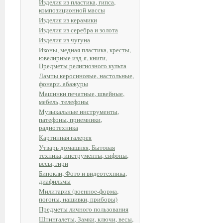
Изделия из пластика, гипса,
композиционной массы
Изделия из керамики
Изделия из серебра и золота
Изделия из чугуна
Иконы, медная пластика, кресты,
ювелирные изд-я, книги,
Предметы религиозного культа
Лампы керосиновые, настольные,
фонари, абажуры
Машинки печатные, швейные,
мебель, телефоны
Музыкальные инструменты,
патефоны, приемники,
радиотехника
Картинная галерея
Утварь домашняя, Бытовая
техника, инструменты, сифоны,
весы, гири
Бинокли, Фото и видеотехника,
диафильмы
Милитария (военное-форма,
погоны, нашивки, приборы)
Предметы личного пользования
Шпингалеты, Замки, ключи, весы,