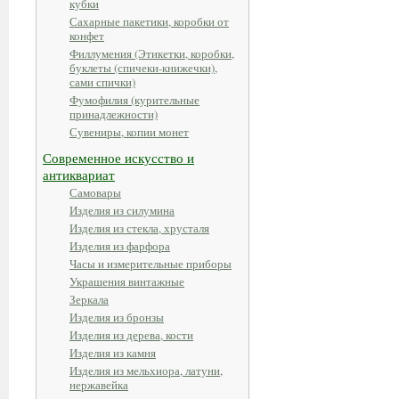
кубки
Сахарные пакетики, коробки от
конфет
Филлумения (Этикетки, коробки,
буклеты (спичеки-книжечки),
сами спички)
Фумофилия (курительные
принадлежности)
Сувениры, копии монет
Современное искусство и
антиквариат
Самовары
Изделия из силумина
Изделия из стекла, хрусталя
Изделия из фарфора
Часы и измерительные приборы
Украшения винтажные
Зеркала
Изделия из бронзы
Изделия из дерева, кости
Изделия из камня
Изделия из мельхиора, латуни,
нержавейка