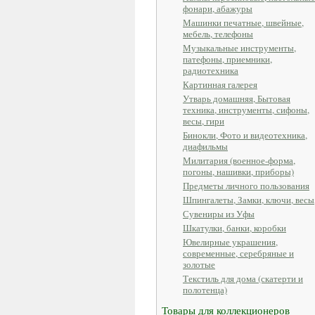
фонари, абажуры
Машинки печатные, швейные,
мебель, телефоны
Музыкальные инструменты,
патефоны, приемники,
радиотехника
Картинная галерея
Утварь домашняя, Бытовая
техника, инструменты, сифоны,
весы, гири
Бинокли, Фото и видеотехника,
диафильмы
Милитария (военное-форма,
погоны, нашивки, приборы)
Предметы личного пользования
Шпингалеты, Замки, ключи, весы
Сувениры из Уфы
Шкатулки, банки, коробки
Ювелирные украшения,
современные, серебряные и
золотые
Текстиль для дома (скатерти и
полотенца)
Товары для коллекционеров