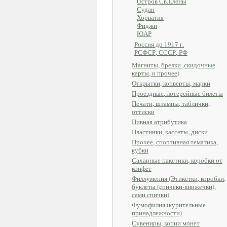
Остров Св.Елены
Судан
Хорватия
Фиджи
ЮАР
Россия до 1917 г.
РСФСР, СССР, РФ
Магниты, брелки ,скидочные
карты, и прочее)
Открытки, конверты, марки
Проездные, лотерейные билеты
Печати, штампы, таблички,
оттиски
Пивная атрибутика
Пластинки, кассеты, диски
Прочее, спортивная тематика,
кубки
Сахарные пакетики, коробки от
конфет
Филлумения (Этикетки, коробки,
буклеты (спичеки-книжечки),
сами спички)
Фумофилия (курительные
принадлежности)
Сувениры, копии монет