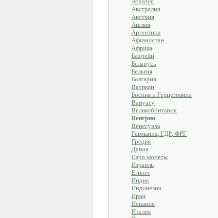
Абхазия
Австралия
Австрия
Англия
Аргентина
Афганистан
Африка
Бахрейн
Беларусь
Бельгия
Болгария
Ватикан
Босния и Герцеговина
Вануату
Великобритания
Венгрия
Венесуэла
Германия, ГДР, ФРГ
Греция
Дания
Евро-монеты
Израиль
Египет
Индия
Индонезия
Иран
Испания
Италия