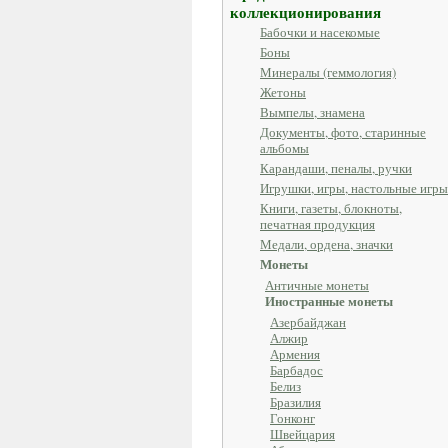
коллекционирования
Бабочки и насекомые
Боны
Минералы (геммология)
Жетоны
Вымпелы, знамена
Документы, фото, старинные
альбомы
Карандаши, пеналы, ручки
Игрушки, игры, настольные игры
Книги, газеты, блокноты,
печатная продукция
Медали, ордена, значки
Монеты
Античные монеты
Иностранные монеты
Азербайджан
Алжир
Армения
Барбадос
Белиз
Бразилия
Гонконг
Швейцария