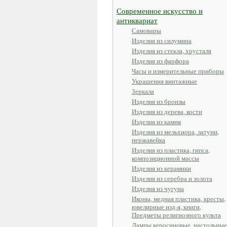
Современное искусство и
антиквариат
Самовары
Изделия из силумина
Изделия из стекла, хрусталя
Изделия из фарфора
Часы и измерительные приборы
Украшения винтажные
Зеркала
Изделия из бронзы
Изделия из дерева, кости
Изделия из камня
Изделия из мельхиора, латуни,
нержавейка
Изделия из пластика, гипса,
композиционной массы
Изделия из керамики
Изделия из серебра и золота
Изделия из чугуна
Иконы, медная пластика, кресты,
ювелирные изд-я, книги,
Предметы религиозного культа
Лампы керосиновые, настольные