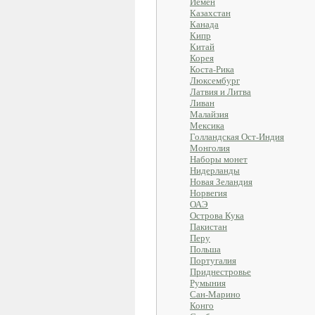
Йемен
Казахстан
Канада
Кипр
Китай
Корея
Коста-Рика
Люксембург
Латвия и Литва
Ливан
Малайзия
Мексика
Голландская Ост-Индия
Монголия
Наборы монет
Нидерланды
Новая Зеландия
Норвегия
ОАЭ
Острова Кука
Пакистан
Перу
Польша
Португалия
Приднестровье
Румыния
Сан-Марино
Конго