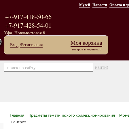
Музей
Новости
Оплата и д
+7-917-418-50-66
+7-917-428-54-01
Уфа, Новомостовая 8
Моя корзина
Вход
/Регистрация
товаров в корзине: 0
найти!
Главная
Предметы тематического коллекционирования
Моне
Венгрия