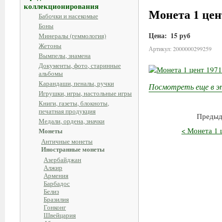
коллекционирования
Монета 1 цен
Бабочки и насекомые
Боны
Цена:
15 руб
Минералы (геммология)
Жетоны
Артикул: 2000000299259
Вымпелы, знамена
Документы, фото, старинные
альбомы
Карандаши, пеналы, ручки
Посмотреть еще в э
Игрушки, игры, настольные игры
Книги, газеты, блокноты,
печатная продукция
Предыд
Медали, ордена, значки
< Монета 1
Монеты
Античные монеты
Иностранные монеты
Азербайджан
Алжир
Армения
Барбадос
Белиз
Бразилия
Гонконг
Швейцария