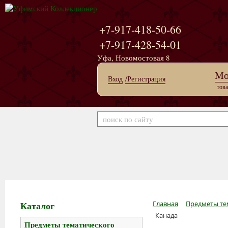
+7-917-418-50-66
+7-917-428-54-01
Уфа, Новомостовая 8
Мо
Вход
/Регистрация
това
Каталог
Главная
Предметы те
Канада
Предметы тематического