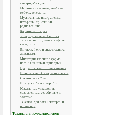
фонари, абажуры
Машинки печатные, швейные,
мебель, телефоны
Музыкальные инструменты,
патефоны, приемники,
радиотехника
Картинная галерея
Утварь домашняя, Бытовая
техника, инструменты, сифоны,
весы, гири
Бинокли, Фото и видеотехника,
диафильмы
Милитария (военное-форма,
погоны, нашивки, приборы)
Предметы личного пользования
Шпингалеты, Замки, ключи, весы,
Сувениры из Уфы
Шкатулки, банки, коробки
Ювелирные украшения,
современные, серебряные и
золотые
Текстиль для дома (скатерти и
полотенца)
Товары для коллекционеров