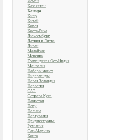
Йемен
Казахстан
Канада
Кипр
Китай
Корея
Коста-Рика
Люксембург
Латвия и Литва
Ливан
Малайзия
Мексика
Голландская Ост-Индия
Монголия
Наборы монет
Нидерланды
Новая Зеландия
Норвегия
ОАЭ
Острова Кука
Пакистан
Перу
Польша
Португалия
Приднестровье
Румыния
Сан-Марино
Конго