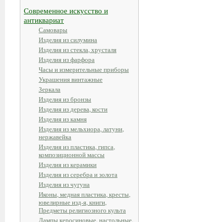
Современное искусство и
антиквариат
Самовары
Изделия из силумина
Изделия из стекла, хрусталя
Изделия из фарфора
Часы и измерительные приборы
Украшения винтажные
Зеркала
Изделия из бронзы
Изделия из дерева, кости
Изделия из камня
Изделия из мельхиора, латуни,
нержавейка
Изделия из пластика, гипса,
композиционной массы
Изделия из керамики
Изделия из серебра и золота
Изделия из чугуна
Иконы, медная пластика, кресты,
ювелирные изд-я, книги,
Предметы религиозного культа
Лампы керосиновые, настольные,