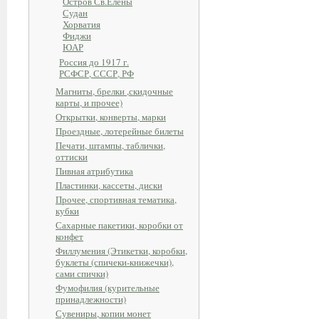
Остров Св.Елены
Судан
Хорватия
Фиджи
ЮАР
Россия до 1917 г.
РСФСР, СССР, РФ
Магниты, брелки ,скидочные
карты, и прочее)
Открытки, конверты, марки
Проездные, лотерейные билеты
Печати, штампы, таблички,
оттиски
Пивная атрибутика
Пластинки, кассеты, диски
Прочее, спортивная тематика,
кубки
Сахарные пакетики, коробки от
конфет
Филлумения (Этикетки, коробки,
буклеты (спичеки-книжечки),
сами спички)
Фумофилия (курительные
принадлежности)
Сувениры, копии монет