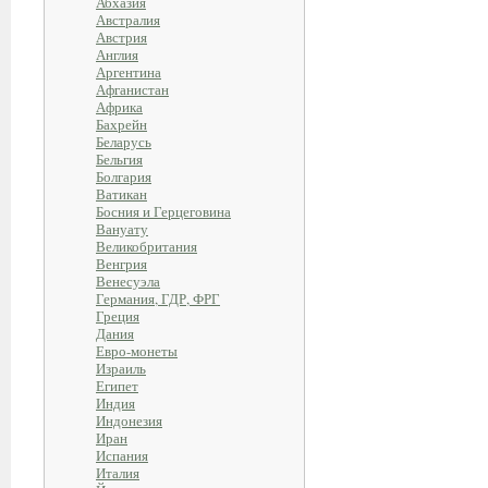
Абхазия
Австралия
Австрия
Англия
Аргентина
Афганистан
Африка
Бахрейн
Беларусь
Бельгия
Болгария
Ватикан
Босния и Герцеговина
Вануату
Великобритания
Венгрия
Венесуэла
Германия, ГДР, ФРГ
Греция
Дания
Евро-монеты
Израиль
Египет
Индия
Индонезия
Иран
Испания
Италия