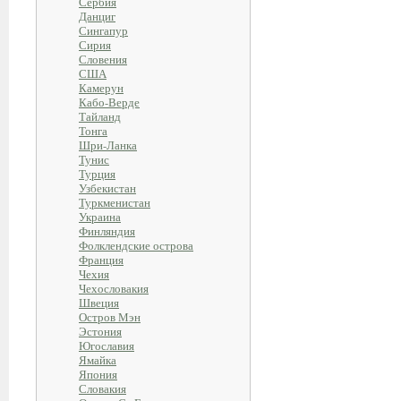
Сербия
Данциг
Сингапур
Сирия
Словения
США
Камерун
Кабо-Верде
Тайланд
Тонга
Шри-Ланка
Тунис
Турция
Узбекистан
Туркменистан
Украина
Финляндия
Фолклендские острова
Франция
Чехия
Чехословакия
Швеция
Остров Мэн
Эстония
Югославия
Ямайка
Япония
Словакия