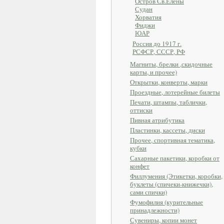
Остров Св.Елены
Судан
Хорватия
Фиджи
ЮАР
Россия до 1917 г.
РСФСР, СССР, РФ
Магниты, брелки ,скидочные
карты, и прочее)
Открытки, конверты, марки
Проездные, лотерейные билеты
Печати, штампы, таблички,
оттиски
Пивная атрибутика
Пластинки, кассеты, диски
Прочее, спортивная тематика,
кубки
Сахарные пакетики, коробки от
конфет
Филлумения (Этикетки, коробки,
буклеты (спичеки-книжечки),
сами спички)
Фумофилия (курительные
принадлежности)
Сувениры, копии монет