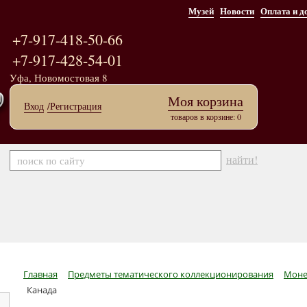
Музей
Новости
Оплата и д
+7-917-418-50-66
+7-917-428-54-01
Уфа, Новомостовая 8
Моя корзина
Вход
/Регистрация
товаров в корзине: 0
найти!
Главная
Предметы тематического коллекционирования
Моне
Канада