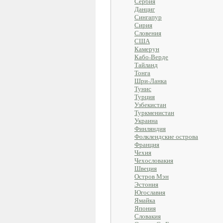
Сербия
Данциг
Сингапур
Сирия
Словения
США
Камерун
Кабо-Верде
Тайланд
Тонга
Шри-Ланка
Тунис
Турция
Узбекистан
Туркменистан
Украина
Финляндия
Фолклендские острова
Франция
Чехия
Чехословакия
Швеция
Остров Мэн
Эстония
Югославия
Ямайка
Япония
Словакия