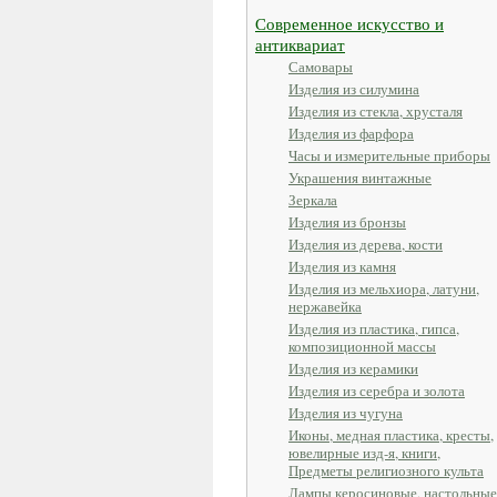
Современное искусство и
антиквариат
Самовары
Изделия из силумина
Изделия из стекла, хрусталя
Изделия из фарфора
Часы и измерительные приборы
Украшения винтажные
Зеркала
Изделия из бронзы
Изделия из дерева, кости
Изделия из камня
Изделия из мельхиора, латуни,
нержавейка
Изделия из пластика, гипса,
композиционной массы
Изделия из керамики
Изделия из серебра и золота
Изделия из чугуна
Иконы, медная пластика, кресты,
ювелирные изд-я, книги,
Предметы религиозного культа
Лампы керосиновые, настольные