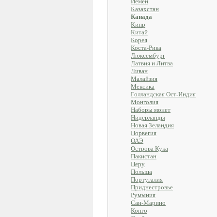
Йемен
Казахстан
Канада
Кипр
Китай
Корея
Коста-Рика
Люксембург
Латвия и Литва
Ливан
Малайзия
Мексика
Голландская Ост-Индия
Монголия
Наборы монет
Нидерланды
Новая Зеландия
Норвегия
ОАЭ
Острова Кука
Пакистан
Перу
Польша
Португалия
Приднестровье
Румыния
Сан-Марино
Конго