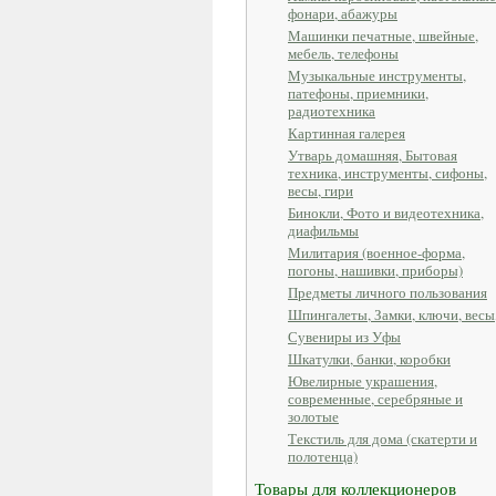
фонари, абажуры
Машинки печатные, швейные,
мебель, телефоны
Музыкальные инструменты,
патефоны, приемники,
радиотехника
Картинная галерея
Утварь домашняя, Бытовая
техника, инструменты, сифоны,
весы, гири
Бинокли, Фото и видеотехника,
диафильмы
Милитария (военное-форма,
погоны, нашивки, приборы)
Предметы личного пользования
Шпингалеты, Замки, ключи, весы
Сувениры из Уфы
Шкатулки, банки, коробки
Ювелирные украшения,
современные, серебряные и
золотые
Текстиль для дома (скатерти и
полотенца)
Товары для коллекционеров