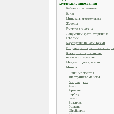
коллекционирования
Бабочки и насекомые
Боны
Минералы (геммология)
Жетоны
Вымпелы, знамена
Документы, фото, старинные
альбомы
Карандаши, пеналы, ручки
Игрушки, игры, настольные игры
Книги, газеты, блокноты,
печатная продукция
Медали, ордена, значки
Монеты
Античные монеты
Иностранные монеты
Азербайджан
Алжир
Армения
Барбадос
Белиз
Бразилия
Гонконг
Швейцария