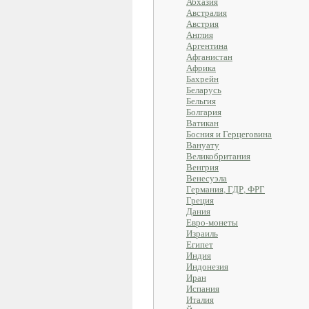
Абхазия
Австралия
Австрия
Англия
Аргентина
Афганистан
Африка
Бахрейн
Беларусь
Бельгия
Болгария
Ватикан
Босния и Герцеговина
Вануату
Великобритания
Венгрия
Венесуэла
Германия, ГДР, ФРГ
Греция
Дания
Евро-монеты
Израиль
Египет
Индия
Индонезия
Иран
Испания
Италия