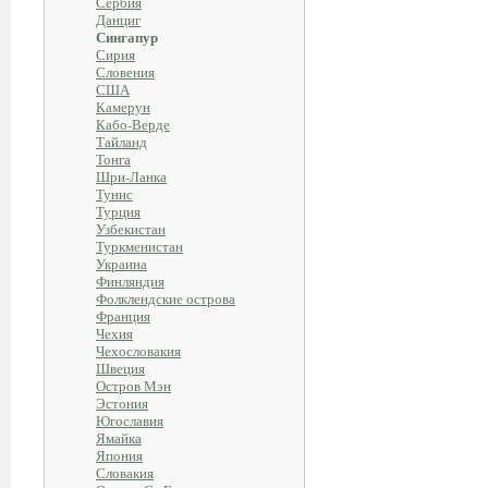
Сербия
Данциг
Сингапур
Сирия
Словения
США
Камерун
Кабо-Верде
Тайланд
Тонга
Шри-Ланка
Тунис
Турция
Узбекистан
Туркменистан
Украина
Финляндия
Фолклендские острова
Франция
Чехия
Чехословакия
Швеция
Остров Мэн
Эстония
Югославия
Ямайка
Япония
Словакия