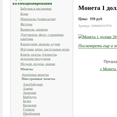
коллекционирования
Монета 1 дол
Бабочки и насекомые
Боны
Цена:
550 руб
Минералы (геммология)
Жетоны
Артикул: 2000000547978
Вымпелы, знамена
Документы, фото, старинные
альбомы
Карандаши, пеналы, ручки
Посмотреть еще в э
Игрушки, игры, настольные игры
Книги, газеты, блокноты,
печатная продукция
Предыд
Медали, ордена, значки
< Монета 
Монеты
Античные монеты
Иностранные монеты
Азербайджан
Алжир
Армения
Барбадос
Белиз
Бразилия
Гонконг
Швейцария