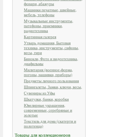
фонари, абажуры
Машинки печатные, швейные,
мебель, телефоны
Музыкальные инструменты,
патефоны, приемники,
радиотехника
Картинная галерея
Утварь домашняя, Бытовая
техника, инструменты, сифоны,
весы, гири
Бинокли, Фото и видеотехника,
диафильмы
Милитария (военное-форма,
погоны, нашивки, приборы)
Предметы личного пользования
Шпингалеты, Замки, ключи, весы,
Сувениры из Уфы
Шкатулки, банки, коробки
Ювелирные украшения,
современные, серебряные и
золотые
Текстиль для дома (скатерти и
полотенца)
Товары для коллекционеров