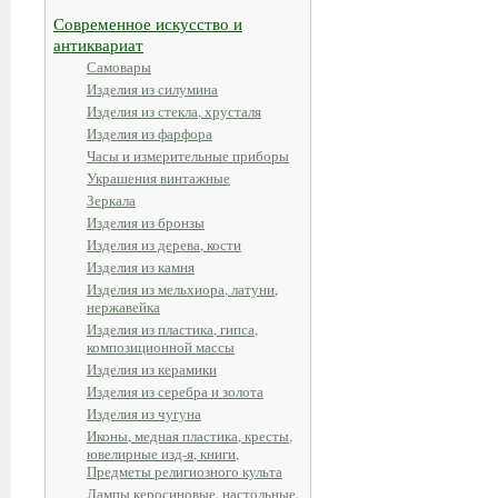
Современное искусство и
антиквариат
Самовары
Изделия из силумина
Изделия из стекла, хрусталя
Изделия из фарфора
Часы и измерительные приборы
Украшения винтажные
Зеркала
Изделия из бронзы
Изделия из дерева, кости
Изделия из камня
Изделия из мельхиора, латуни,
нержавейка
Изделия из пластика, гипса,
композиционной массы
Изделия из керамики
Изделия из серебра и золота
Изделия из чугуна
Иконы, медная пластика, кресты,
ювелирные изд-я, книги,
Предметы религиозного культа
Лампы керосиновые, настольные,