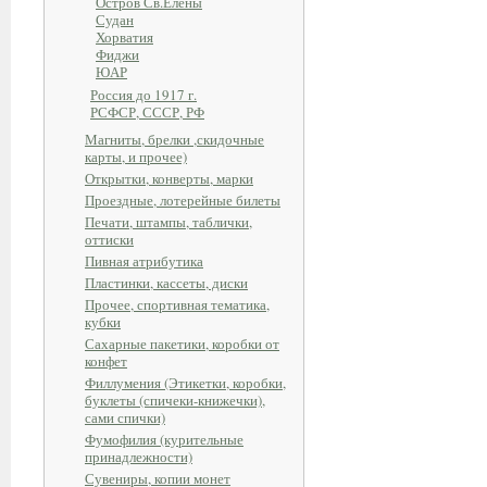
Остров Св.Елены
Судан
Хорватия
Фиджи
ЮАР
Россия до 1917 г.
РСФСР, СССР, РФ
Магниты, брелки ,скидочные
карты, и прочее)
Открытки, конверты, марки
Проездные, лотерейные билеты
Печати, штампы, таблички,
оттиски
Пивная атрибутика
Пластинки, кассеты, диски
Прочее, спортивная тематика,
кубки
Сахарные пакетики, коробки от
конфет
Филлумения (Этикетки, коробки,
буклеты (спичеки-книжечки),
сами спички)
Фумофилия (курительные
принадлежности)
Сувениры, копии монет