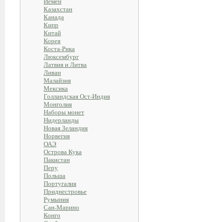
Йемен
Казахстан
Канада
Кипр
Китай
Корея
Коста-Рика
Люксембург
Латвия и Литва
Ливан
Малайзия
Мексика
Голландская Ост-Индия
Монголия
Наборы монет
Нидерланды
Новая Зеландия
Норвегия
ОАЭ
Острова Кука
Пакистан
Перу
Польша
Португалия
Приднестровье
Румыния
Сан-Марино
Конго