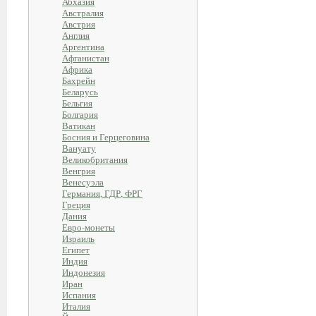
Абхазия
Австралия
Австрия
Англия
Аргентина
Афганистан
Африка
Бахрейн
Беларусь
Бельгия
Болгария
Ватикан
Босния и Герцеговина
Вануату
Великобритания
Венгрия
Венесуэла
Германия, ГДР, ФРГ
Греция
Дания
Евро-монеты
Израиль
Египет
Индия
Индонезия
Иран
Испания
Италия